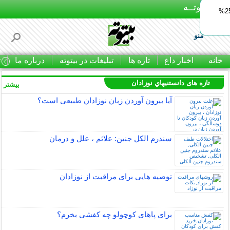
بـیتوتــه
ایمپلنت اقساطی با ضمانت مادام‌العمر+ 25%
منو
خانه
اخبار داغ
تازه ها
تبلیغات در بیتوته
درباره ما
ت
تازه های دانستنيهاي نوزادان
بیشتر »
آیا بیرون آوردن زبان نوزادان طبیعی است؟
سندرم الکل جنین: علائم ، علل و درمان
توصیه هایی برای مراقبت از نوزادان
برای پاهای کوچولو چه کفشی بخرم؟