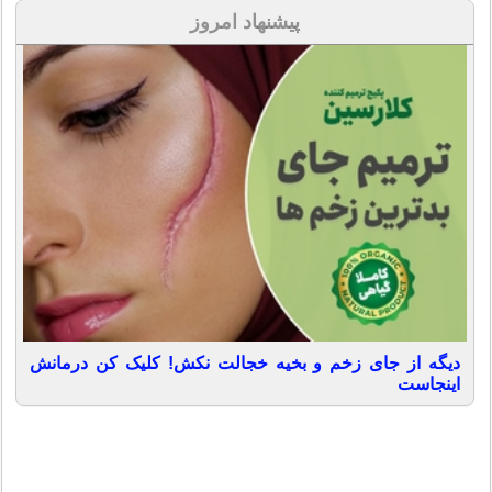
پیشنهاد امروز
دیگه از جای زخم و بخیه خجالت نکش! کلیک کن درمانش
اینجاست