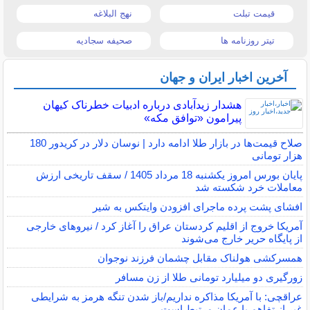
قیمت تبلت
نهج البلاغه
تیتر روزنامه ها
صحیفه سجادیه
آخرین اخبار ایران و جهان
هشدار زیدآبادی درباره ادبیات خطرناک کیهان
پیرامون «توافق مکه»
صلاح قیمت‌ها در بازار طلا ادامه دارد | نوسان دلار در کریدور 180
هزار تومانی
پایان بورس امروز یکشنبه 18 مرداد 1405 / سقف تاریخی ارزش
معاملات خرد شکسته شد
افشای پشت پرده ماجرای افزودن وایتکس به شیر
آمریکا خروج از اقلیم کردستان عراق را آغاز کرد / نیروهای خارجی
از پایگاه حریر خارج می‌شوند
همسرکشی هولناک مقابل چشمان فرزند نوجوان
زورگیری دو میلیارد تومانی طلا از زن مسافر
عراقچی: با آمریکا مذاکره نداریم/باز شدن تنگه هرمز به شرایطی
غیر از تفاهم با عمان مرتبط است