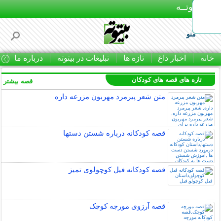
بـیتوتــه
منو
خانه
اخبار داغ
تازه ها
تبلیغات در بیتوته
درباره ما
ت
تازه های قصه های کودکان
قصه بیشتر »
متن شعر پیرمرد مهربون مزرعه داره
قصه کودکانه درباره شستن دستها
قصه کودکانه فیل کوچولوی تمیز
قصه آرزوی مورچه کوچک