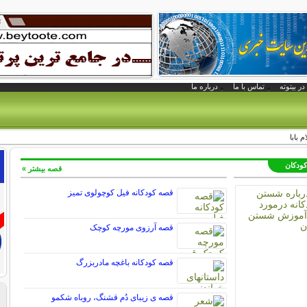
در بیتوته
تماس با ما
درباره ما
 بابا
کودکان
قصه بیشتر »
قصه کودکانه فیل کوچولوی تمیز
قصه آرزوی مورچه کوچک
قصه کودکانه باغچه مادربزرگ
قصه ی زیبای دُم قشنگ، روباه شکمو