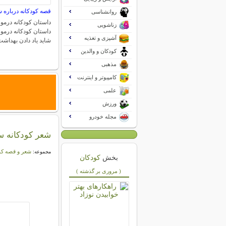
قصه کودکانه درباره
روانشناسی
داستان کودکانه درم
زناشویی
داستان کودکانه درم
آشپزی و تغذیه
شاید یاد دادن بهداش
کودکان و والدین
مذهبی
کامپیوتر و اینترنت
علمی
ورزش
مجله خودرو
شعر کودکانه سل
شعر و قصه کو
مجموعه:
بخش
کودکان
( مروری بر گذشته )