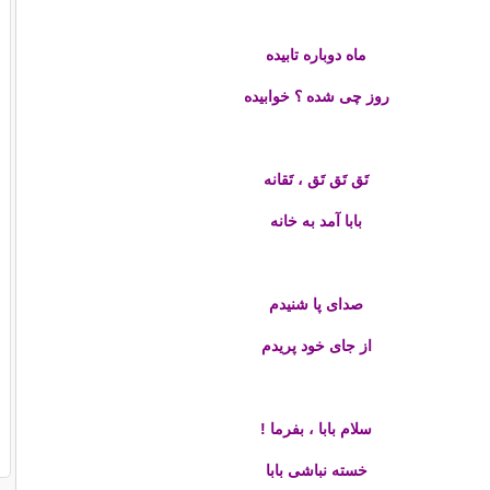
ماه دوباره تابیده
روز چی شده ؟ خوابیده
تَق تَق تَق ، تَقانه
بابا آمد به خانه
صدای پا شنیدم
از جای خود پریدم
سلام بابا ، بفرما !
خسته نباشی بابا