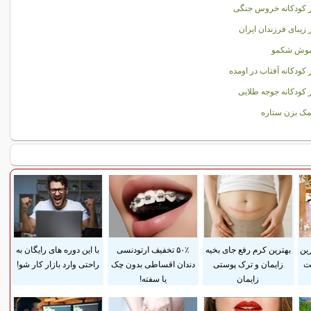
 کودکانه خروس جنگی
زیبای فرزندان ايران
 موش شکمو
کودکانه آفتاب در اومده
کودکانه جوجه طلایی
ک بزن ستاره
رین
بهترین کرم رفع جای بخیه
۵۰٪ تخفیف ارتودنسی
با این دوره های رایگان به
ست
زایمان و ترک پوستی
دندان اقساطی بدون چک
راحتی وارد بازار کار شو!
زایمان
یا سفته!