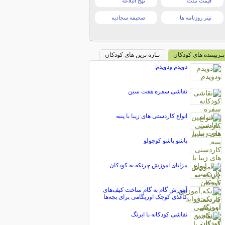
قیمت تبلت
نهج البلاغه
تیتر روزنامه ها
صحیفه سجادیه
پـربیننده های کودکان
تـازه ترین های کودکان
دویدم ودویدم.
نقاشی سفره هفت سین
انواع کاردستی های زیبا با پنبه
پاشو پاشو کوچولو
مزایای آموزش چرتکه به کودکان
آموزش گام به گام ساخت کیف‌های
کاغذی کوچک اوریگامی برای بچه‌ها
نقاشی کودکانه با ابرنگ