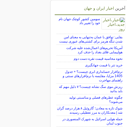
آخرین
اخبار ایران و جهان
سومین کشور کوچک جهان نام
خود را تغییر داد
بقایی: توافق با عمان به‌تنهایی به معنای امن
شدن تنگه هرمز برای کشتی‌های عبوری نیست
آمریکا تحریم‌های اعمال‌شده علیه شرکت
هواپیمایی فلای بغداد را حذف کرد
نحوه محاسبه قیمت نقره دست دوم
خرید تتر با قیمت جهانگیری
نرم‌افزار حسابداری ابری چیست؟ + جدول
1405 مزایا، مقایسه با نرم‌افزارهای سنتی و
راهنمای مهاجرت
ریزش موی سگ نشانه چیست؟ ۷ دلیل مهم که
باید بدانید
چگونه عطرهای فصلی و مناسبتی تولید
می‌شوند؟
شوک تازه به معادن؛ گازوئیل ۸ هزار درصد گران
شد | معدنکاران به مرز تعطیلی رسیدند
حمله هوایی اسرائیل به شهرک المنصوری در
جنوب لبنان