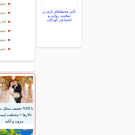
شعر
تأثیر محیط‌های بازی بر
شعر 
سلامت روانی و
اجتماعی کودکان
آقا
شعر 
شعر 
چشم
تا 50% تخفیف مجلل ت
تالارها + مشاهده لی
مزون و آتلیه