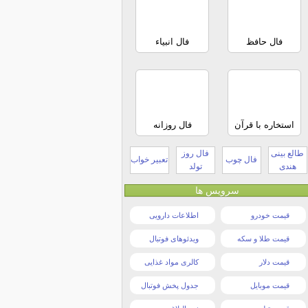
فال حافظ
فال انبیاء
استخاره با قرآن
فال روزانه
طالع بینی
فال روز
فال چوب
تعبیر خواب
هندی
تولد
سرویس ها
قیمت خودرو
اطلاعات دارویی
قیمت طلا و سکه
ویدئوهای فوتبال
قیمت دلار
کالری مواد غذایی
قیمت موبایل
جدول پخش فوتبال