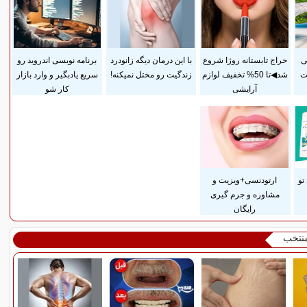
ی
حراج تابستانه روژا شروع
با این درمان دیگه زانودرد
برنامه نویسی اندروید رو
ت
شد◀تا 50% تخفیف لوازم
زندگیت رو مختل نمیکنه!
سریع یادبگیر و وارد بازار
آرایشی
کار شو
تو
ارتودنسی+ویزیت و
مشاوره و جرم گیری
رایگان
منتخب