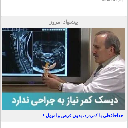
منبع:bartarinha.ir
پیشنهاد امروز
خداحافظی با کمردرد، بدون قرص و آمپول!!