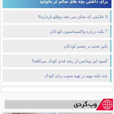
برای داشتن بچه های سالم تر بخوانید
5 علامتی که نشان می دهد دوقلو باردارید!!
7 نكته درباره واكسيناسيون كودكان
تاثير تغذيه بر چشم کودکان
كمبود اين ويتامين از رشد قدي كودك مي‌كاهد!!
چند نکته مهم در تهیه سوپ برای کودک