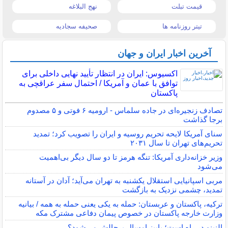
قیمت تبلت
نهج البلاغه
تیتر روزنامه ها
صحیفه سجادیه
آخرین اخبار ایران و جهان
اکسیوس: ایران در انتظار تأیید نهایی داخلی برای
توافق با عمان و آمریکا / احتمال سفر عراقچی به
پاکستان
تصادف زنجیره‌ای در جاده سلماس - ارومیه ۶ فوتی و ۵ مصدوم
برجا گذاشت
سنای آمریکا لایحه تحریم روسیه و ایران را تصویب کرد؛ تمدید
تحریم‌های تهران تا سال ۲۰۳۱
وزیر خزانه‌داری آمریکا: تنگه هرمز تا دو سال دیگر بی‌اهمیت
می‌شود
مربی اسپانیایی استقلال یکشنبه به تهران می‌آید؛ آدان در آستانه
تمدید، چشمی نزدیک به بازگشت
ترکیه، پاکستان و عربستان: حمله به یکی یعنی حمله به همه / بیانیه
وزارت خارجه پاکستان در خصوص پیمان دفاعی مشترک مکه
النینو در راه است؛ پاییز امسال پرچالش می‌شود؟