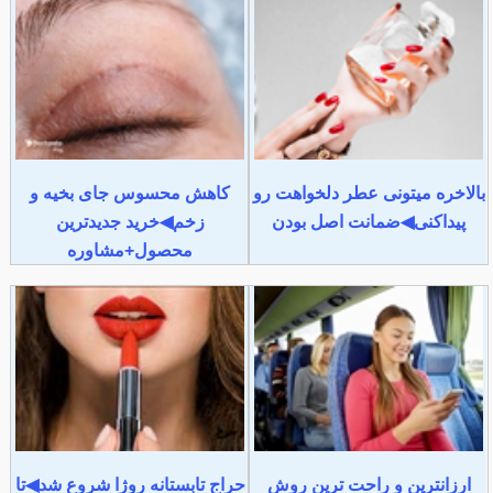
بالاخره میتونی عطر دلخواهت رو
کاهش محسوس جای بخیه و
پیداکنی◀ضمانت اصل بودن
زخم◀خرید جدیدترین
محصول+مشاوره
ارزانترین و راحت ترین روش
حراج تابستانه روژا شروع شد◀تا