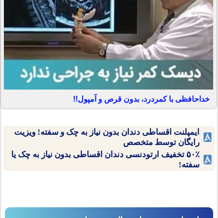
خداحافظی با کمردرد، بدون قرص و آمپول!!
ایمپلنت اقساطی دندان بدون نیاز به چک و سفته! ویزیت
رایگان توسط متخصص
۵۰٪ تخفیف ارتودنسی دندان اقساطی بدون نیاز به چک یا
سفته!