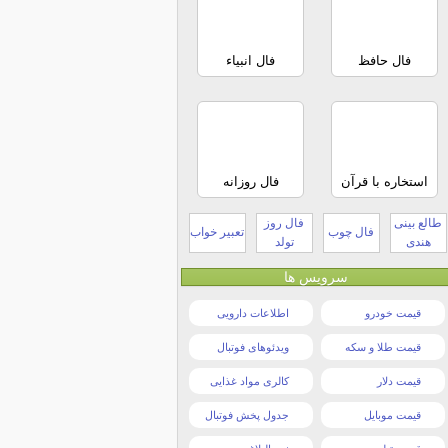
فال حافظ
فال انبیاء
استخاره با قرآن
فال روزانه
طالع بینی
فال روز
فال چوب
تعبیر خواب
هندی
تولد
سرویس ها
قیمت خودرو
اطلاعات دارویی
قیمت طلا و سکه
ویدئوهای فوتبال
قیمت دلار
کالری مواد غذایی
قیمت موبایل
جدول پخش فوتبال