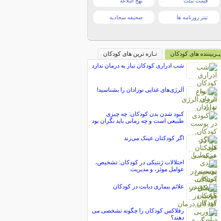
قیمت تبلت
نهج البلاغه
تیتر روزنامه ها
صحیفه سجادیه
پـربیننده های کودکان
تـازه ترین های کودکان
شب ادراری کودکان نیاز به درمان ندارد
آلرژی‌های غذایی نوزادان را بشناسید!
کبود شدن بدن کودکان: چه چیزی
طبیعی است و چه زمانی باید نگران بود
اگر کودکتان عینک می‌زند
اختلالات ژنتیکی در کودکان: تشخیص،
عوامل موثر، و مدیریت
علائم بیماری دیابت در کودکان
رفلاکس کودکان را چگونه تشخصی می
دهند؟