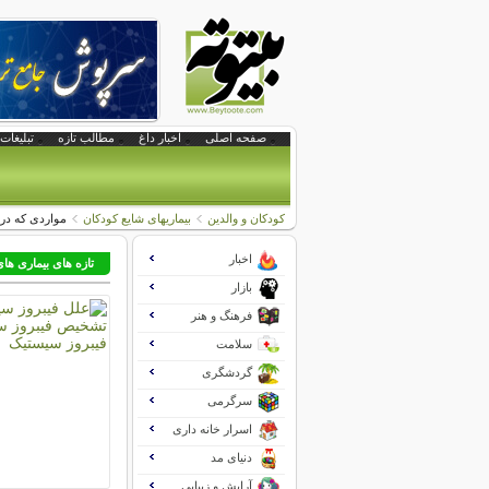
صفحه اصلی
اخبار داغ
مطالب تازه
تبلیغات 
کودکان و والدین
بیماریهای شایع کودکان
مواردی که دربا
اخبار
تازه های بیماری ها
بازار
فرهنگ و هنر
سلامت
گردشگری
سرگرمی
اسرار خانه داری
دنیای مد
آرایش و زیبایی