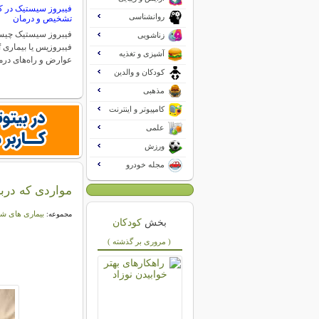
فیبروز سیستیک در کو
روانشناسی
تشخیص و درمان
فیبروز سیستیک چی
زناشویی
آشپزی و تغذیه
عوارض و راه‌های درم
کودکان و والدین
مذهبی
کامپیوتر و اینترنت
علمی
ورزش
مجله خودرو
مواردی که دربار
بیماری های شا
مجموعه:
بخش
کودکان
( مروری بر گذشته )