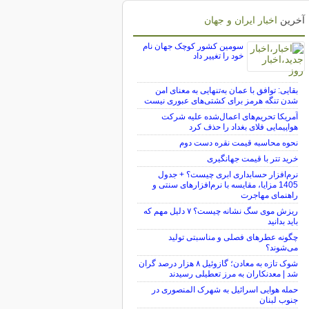
آخرین
اخبار ایران و جهان
سومین کشور کوچک جهان نام
خود را تغییر داد
بقایی: توافق با عمان به‌تنهایی به معنای امن
شدن تنگه هرمز برای کشتی‌های عبوری نیست
آمریکا تحریم‌های اعمال‌شده علیه شرکت
هواپیمایی فلای بغداد را حذف کرد
نحوه محاسبه قیمت نقره دست دوم
خرید تتر با قیمت جهانگیری
نرم‌افزار حسابداری ابری چیست؟ + جدول
1405 مزایا، مقایسه با نرم‌افزارهای سنتی و
راهنمای مهاجرت
ریزش موی سگ نشانه چیست؟ ۷ دلیل مهم که
باید بدانید
چگونه عطرهای فصلی و مناسبتی تولید
می‌شوند؟
شوک تازه به معادن؛ گازوئیل ۸ هزار درصد گران
شد | معدنکاران به مرز تعطیلی رسیدند
حمله هوایی اسرائیل به شهرک المنصوری در
جنوب لبنان