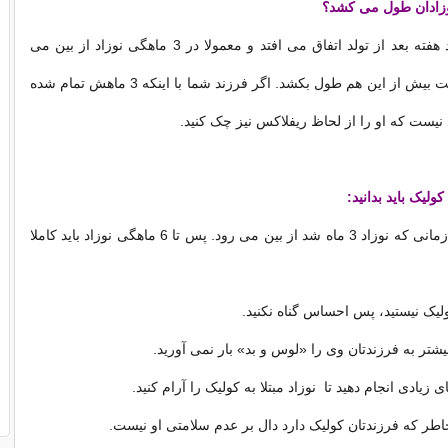
زادان طول می کشد؟
کولیک معمولا چند هفته بعد از تولد اتفاق می افتد و معمولا در 3 ماهگی نوزاد از بین می
رود اما ممکن است بیش از این هم طول بکشد. اگر فرزند شما با اینکه 3 ماهش تمام شده
د نیست که او را از لحاظ ریفلاکس نیز چک کنید.
ولیک باید بدانید:
• کولیک همیشه زمانی که نوزاد 3 ماه شد از بین می رود. پس تا 6 ماهگی نوزاد باید کاملا
ک نیستید، پس احساس گناه نکنید.
شتر به فرزندتان وی را «لوس و بد» بار نمی آورید.
 زیادی انجام دهید تا نوزاد مبتلا به کولیک را آرام کنید.
طر که فرزندتان کولیک دارد دال بر عدم سلامتی او نیست.