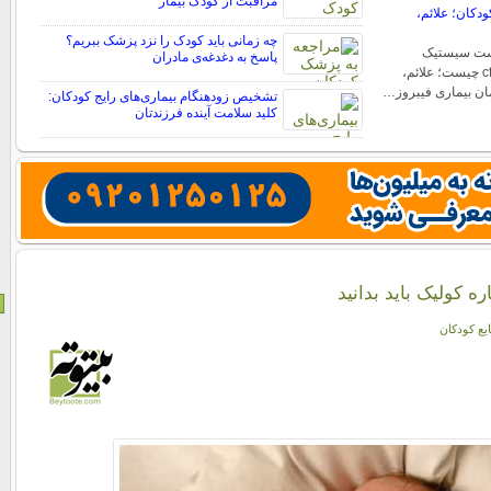
مراقبت از کودک بیمار
دکان؛ علائم،
چه زمانی باید کودک را نزد پزشک ببریم؟
ست سیستیک
پاسخ به دغدغه‌ی مادران
فیبروزیس یا بیماری cf چیست؛ علائم،
ان بیماری فیبروز…
تشخیص زودهنگام بیماری‌های رایج کودکان:
کلید سلامت آینده فرزندتان
ه کولیک باید بدانید
یع کودکان