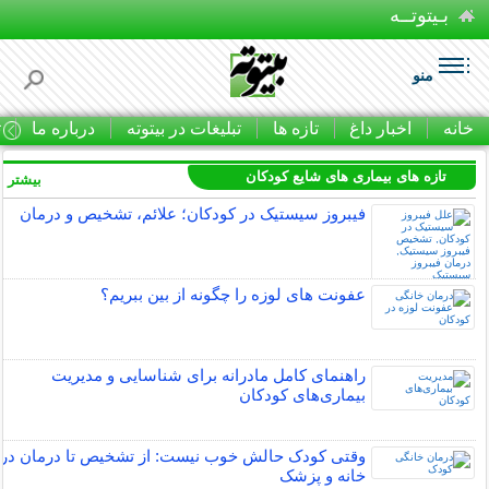
بـیتوتــه
منو
خانه
اخبار داغ
تازه ها
تبلیغات در بیتوته
درباره ما
ت
تازه های بیماری های شایع کودکان
بیشتر »
فیبروز سیستیک در کودکان؛ علائم، تشخیص و درمان
عفونت های لوزه را چگونه از بین ببریم؟
راهنمای کامل مادرانه برای شناسایی و مدیریت
بیماری‌های کودکان
وقتی کودک حالش خوب نیست: از تشخیص تا درمان در
خانه و پزشک