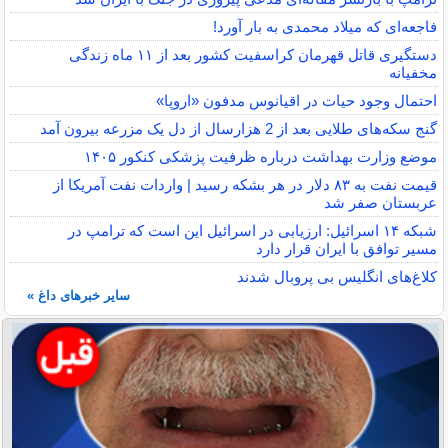
فاجعه‌ای که میلاد محمدی به بار آورد!
دستگیری قاتل قهرمان کراسفیت کشور بعد از ۱۱ ماه زندگی
مخفیانه
احتمال وجود حیات در اقیانوس مدفون «اروپا»
گنج سکه‌های طلایی بعد از 2 هزارسال از دل یک مزرعه بیرون آمد
موضع وزارت بهداشت درباره ظرفیت پزشکی کنکور ۱۴۰۵
قیمت نفت به ۸۳ دلار در هر بشکه رسید | واردات نفت آمریکا از
عربستان صفر شد
شبکه ۱۴ اسرائیل: ارزیابی در اسرائیل این است که ترامپ در
مسیر توافق با ایران قرار دارد
کلاغ‌های انگلیس بی پروبال شدند
سایر خبرهای داغ »