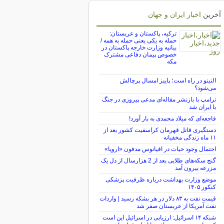
آخرین
اخبار ایران و جهان
ترکیه، پاکستان و عربستان:
حمله به یکی یعنی حمله به همه /
بیانیه وزارت خارجه پاکستان در
خصوص پیمان دفاعی مشترک
مکه
النینو در راه است؛ پاییز امسال پرچالش
می‌شود؟
ترامپ با بازنشر مقاله‌ای مدعی پیروزی در جنگ
با ایران شد
فاجعه‌ای که میلاد محمدی به بار آورد!
دستگیری قاتل قهرمان کراسفیت کشور بعد از
۱۱ ماه زندگی مخفیانه
احتمال وجود حیات در اقیانوس مدفون «اروپا»
گنج سکه‌های طلایی بعد از 2 هزارسال از دل یک
مزرعه بیرون آمد
موضع وزارت بهداشت درباره ظرفیت پزشکی
کنکور ۱۴۰۵
قیمت نفت به ۸۳ دلار در هر بشکه رسید | واردات
نفت آمریکا از عربستان صفر شد
شبکه ۱۴ اسرائیل: ارزیابی در اسرائیل این است