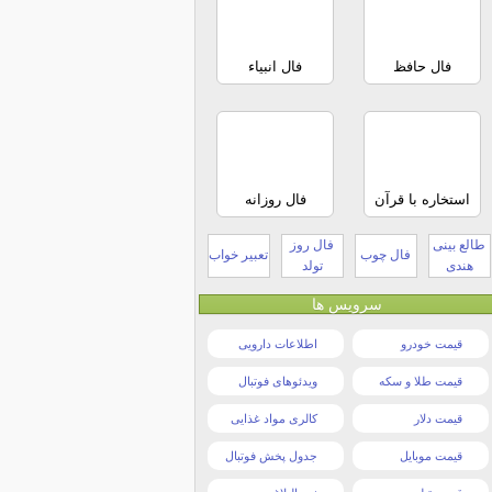
فال حافظ
فال انبیاء
استخاره با قرآن
فال روزانه
طالع بینی
فال روز
فال چوب
تعبیر خواب
هندی
تولد
سرویس ها
قیمت خودرو
اطلاعات دارویی
قیمت طلا و سکه
ویدئوهای فوتبال
قیمت دلار
کالری مواد غذایی
قیمت موبایل
جدول پخش فوتبال