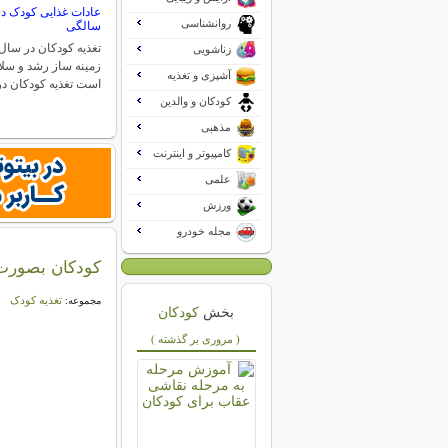
عادات غذایی کودک در
روانشناسی
سالگی
تغذیه کودکان در سال 
زناشویی
زمینه ساز رشد و سلام
آشپزی و تغذیه
است تغذیه کودکان 
کودکان و والدین
مذهبی
کامپیوتر و اینترنت
علمی
ورزش
مجله خودرو
کودکان بصورت ر
تغذیه کودک
مجموعه:
بخش
کودکان
( مروری بر گذشته )