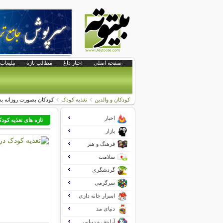
صفحه اصلی
اخبار داغ
مطالب تازه
تبلیغات 
کودکان و والدین
تغذیه کودک
کودکان بصورت روزانه به 
اخبار
تازه های تغذیه کود
بازار
فرهنگ و هنر
سلامت
گردشگری
سرگرمی
اسرار خانه داری
دنیای مد
آرایش و زیبایی