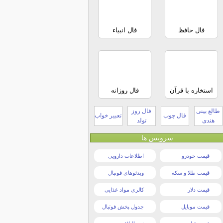
فال حافظ
فال انبیاء
استخاره با قرآن
فال روزانه
طالع بینی
فال روز
فال چوب
تعبیر خواب
هندی
تولد
سرویس ها
قیمت خودرو
اطلاعات دارویی
قیمت طلا و سکه
ویدئوهای فوتبال
قیمت دلار
کالری مواد غذایی
قیمت موبایل
جدول پخش فوتبال