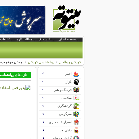
صفحه اصلی
اخبار داغ
مطالب تازه
تبلیغات 
کودکان و والدین
روانشناسی کودکان
بچه‌تان موقع د
اخبار
تازه های روانشناس
بازار
فرهنگ و هنر
سلامت
گردشگری
سرگرمی
اسرار خانه داری
دنیای مد
آرایش و زیبایی