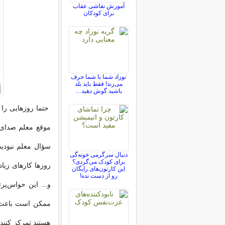
آموزش نقاشی عقاب
برای کودکان
نوزاد شما با شما حرف
می‌زند! فقط باید بلد
باشید گوش دهید…
حتما روزهایی را 
موقع معلم صدای‌ت
سؤال معلم نبودید
دنبال سرگرمی خونه‌گی
برای کودک می‌گردی؟
روزها کارهای زیاد
این کارتون‌های رایگان
رو از دست نده!
و... این حواس‌پر
ممکن است باعث وق
هستند تمرکز کنند