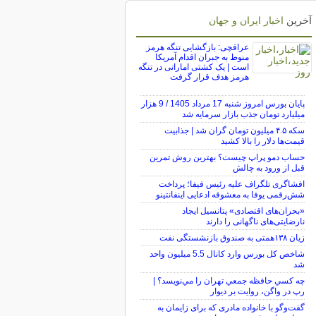
آخرین
اخبار ایران و جهان
عراقچی: بازگشایی تنگه هرمز
منوط به جبران اقدام آمریکا
است | یک کشتی اماراتی در تنگه
هرمز هدف قرار گرفت
پایان بورس امروز شنبه 17 مرداد 1405 / 9 هزار
میلیارد تومان جذب بازار سرمایه شد
سکه ۴.۵ میلیون تومان گران شد | جذابیت
قیمت‌ها دلار را بالا کشید
حساب دمو پراپ چیست؟ بهترین روش تمرین
قبل از ورود به چالش
افشاگری تلگراف علیه رئیس فیفا؛ پرداخت
شش‌رقمی یوفا به معشوقه ادعایی اینفانتینو
«بحران‌های اقتصادی» پتانسیل ایجاد
نارضایتی‌های ناگهانی را دارند
زیان ۱۳۸همتی به صندوق بازنشستگی نفت
شاخص کل بورس وارد کانال 5.5 میلیون واحد
شد
چه كسي حافظه جمعي تهران را مي‌نويسد؟ |
رپ در واگن، روايت بر ديوار
گفت‌وگو با خانواده مادری که برای زایمان به