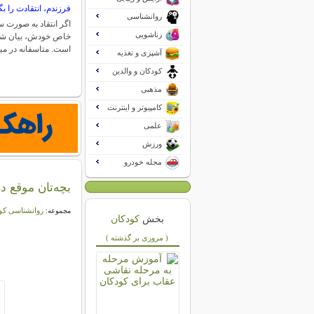
فرزندم، انتقادت را بگ
روانشناسی
اگر انتقاد به صورت س
زناشویی
خاص خودش، بیان شود،
است. متاسفانه در م
آشپزی و تغذیه
کودکان و والدین
مذهبی
کامپیوتر و اینترنت
علمی
ورزش
مجله خودرو
بچه‌تان موقع
روانشناسی کو
مجموعه:
بخش
کودکان
( مروری بر گذشته )