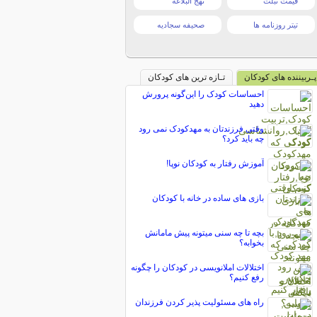
قیمت تبلت
نهج البلاغه
تیتر روزنامه ها
صحیفه سجادیه
پـربیننده های کودکان
تـازه ترین های کودکان
احساسات کودک را این‌گونه پرورش
دهید
وقتی فرزندتان به مهدکودک نمی رود
چه باید کرد؟
آموزش رفتار به کودکان نوپا!
بازی های ساده در خانه با کودکان
بچه تا چه سنی میتونه پیش مامانش
بخوابه؟
اختلالات املانویسی در کودکان را چگونه
رفع کنیم؟
راه های مسئولیت پذیر کردن فرزندان