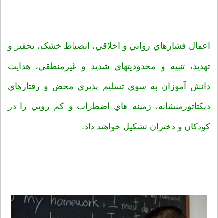
اعمال فشارهاي
رواني و اخلاقي، انضباط خشک، تحقير و
تهديد، تنبيه و محدوديتهاي شديد و غيرمنطقي، هدايت
دانش آموزان به سوي تسليم پذيري محض و رفتارهاي
ديکتاتورمنشانه، زمينه هاي اضطراب و کم رويي را در
کودکان و دختران تشکيل خواهند داد.