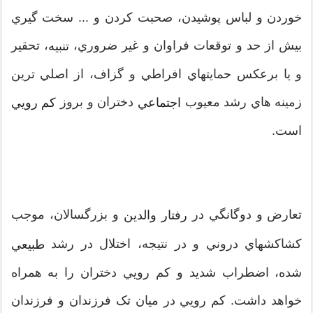
خوردن و لباس پوشيدن، صحبت کردن و ... سخت گيري
بيش از حد و توقعات فراوان و غير ضروري،
، تحقير
تنبيه
و يا برعکس حمايتهاي افراطي و گزاف، از اصلي ترين
زمينه هاي رشد معيوب
دختران و بروز
اجتماعي
کم رويي
است.
تعارض و دوگانگي در
و بزرگسالان، موجب
رفتار والدين
کشاکشهاي دروني و در نتيجه، اختلال در رشد
طبيعي
شده، اضطراب شديد و کم رويي دختران را به همراه
خواهد داشت. کم رويي در ميان تک فرزندان و فرزندان