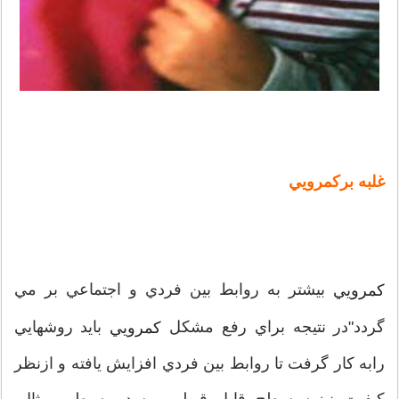
غلبه برکمرويي
بيشتر به روابط بين فردي و اجتماعي بر مي
کمرويي
گردد"در نتيجه براي رفع مشکل
بايد روشهايي
کمرويي
رابه کار گرفت تا روابط بين فردي افزايش يافته و ازنظر
کيفيت نيزبه سطح قابل قبولي برسد. به طور مثال،