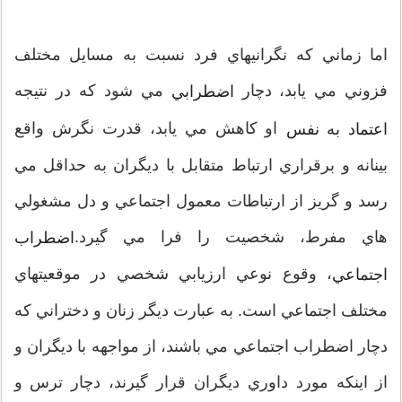
اما زماني که نگرانيهاي فرد نسبت به مسايل مختلف
فزوني مي يابد، دچار
مي شود که در نتيجه
اضطرابي
او کاهش مي يابد، قدرت نگرش واقع
اعتماد به نفس
بينانه و برقراري ارتباط متقابل با ديگران به حداقل مي
رسد و گريز از ارتباطات معمول اجتماعي و دل مشغولي
هاي مفرط، شخصيت را فرا مي گيرد.
اضطراب
، وقوع نوعي ارزيابي شخصي در موقعيتهاي
اجتماعي
مختلف اجتماعي است. به عبارت ديگر زنان و دختراني که
دچار اضطراب اجتماعي مي باشند، از مواجهه با ديگران و
از اينکه مورد داوري ديگران قرار گيرند، دچار ترس و