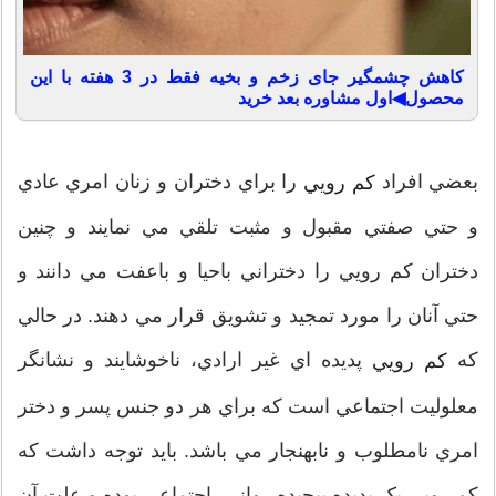
کاهش چشمگیر جای زخم و بخیه فقط در 3 هفته با این
محصول◀اول مشاوره بعد خرید
بعضي افراد
را براي دختران و زنان امري عادي
کم رويي
و حتي صفتي مقبول و مثبت تلقي مي نمايند و چنين
دختران کم رويي را دختراني باحيا و باعفت مي دانند و
حتي آنان را مورد تمجيد و تشويق قرار مي دهند. در حالي
که
پديده اي غير ارادي، ناخوشايند و نشانگر
کم رويي
معلوليت اجتماعي است که براي هر دو جنس پسر و دختر
امري نامطلوب و نابهنجار مي باشد. بايد توجه داشت که
کم رويي يک پديده پيچيده رواني- اجتماعي بوده و علت آن