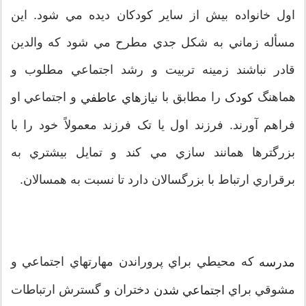
اول خانواده بيش از ساير کودکان ديده مي شود. اين
مسأله زماني به شکل جدي مطرح مي شود که والدين
قادر نباشند زمينه تربيت و رشد اجتماعي مطلوب و
هماهنگ
را مطابق با
و اجتماعي او
کودک
نيازهاي عاطفي
فراهم آورند. فرزند اول يا تک فرزند معمولاً خود را با
بزرگترها همانند سازي مي کند و تمايل بيشتري به
برقراري ارتباط با بزرگسالان دارد تا نسبت به همسالان.
که محيطي براي پروراندن مهارتهاي اجتماعي و
مدرسه
مشوقي براي
دختران و گسترش ارتباطات
اجتماعي شدن