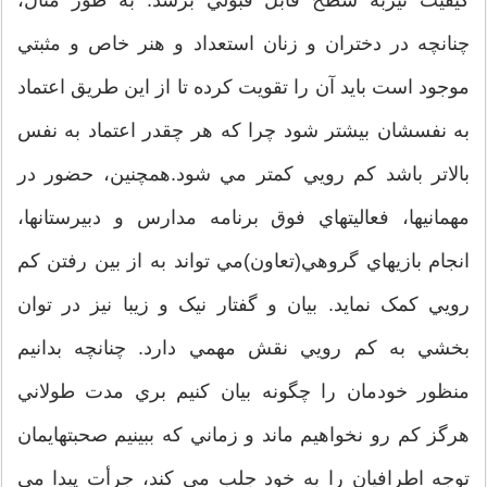
چنانچه در دختران و زنان استعداد و هنر خاص و مثبتي
موجود است بايد آن را تقويت کرده تا از اين طريق اعتماد
به نفسشان بيشتر شود چرا که هر چقدر اعتماد به نفس
بالاتر باشد کم رويي کمتر مي شود.همچنين، حضور در
مهمانيها، فعاليتهاي فوق برنامه مدارس و دبيرستانها،
انجام بازيهاي گروهي(تعاون)مي تواند به از بين رفتن کم
رويي کمک نمايد. بيان و گفتار نيک و زيبا نيز در توان
بخشي به کم رويي نقش مهمي دارد. چنانچه بدانيم
منظور خودمان را چگونه بيان کنيم بري مدت طولاني
هرگز کم رو نخواهيم ماند و زماني که ببينيم صحبتهايمان
توجه اطرافيان را به خود جلب مي کند، جرأت پيدا مي