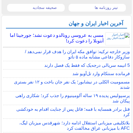
تیتر روزنامه ها
صحیفه سجادیه
آخرین اخبار ایران و جهان
مسی به عروسی رونالدو دعوت نشد؛ جورجینا اما
آنتونلا را دعوت کرد!
وزیر خارجه ترکیه: توافق مکه ایران را هدف قرار نمی‌دهد /
سازوکار دفاعی مشابه ماده ۵ ناتو
5 انیمه سریالی درجه‌یک که فقط یک فصل دارند
فرمانده سنتکام وارد تل‌آویو شد
مسمومیت الکلی در نیشابور؛ یک نفر جان باخت و ۱۲ نفر بستری
شدند
پرسپولیس پدیده ۱۹ ساله آلومینیوم را جذب کرد؛ شکاری راهی
پیکان شد
قتل برادر همسایه با قمه؛ قاتل پس از جنایت اقدام به خودکشی
کرد
بلاتکلیفی میزبانی استقلال ادامه دارد؛ شهرقدس میزبان لیگ،
AFC با میزبانی عراق مخالفت کرد