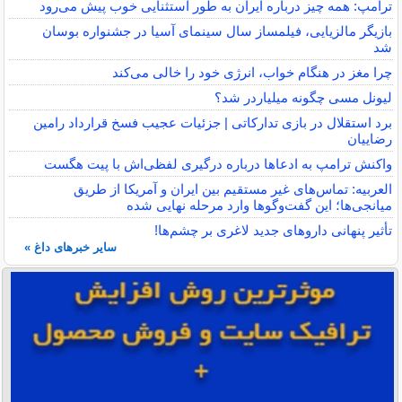
ترامپ: همه چیز درباره ایران به طور استثنایی خوب پیش می‌رود
بازیگر مالزیایی، فیلمساز سال سینمای آسیا در جشنواره بوسان
شد
چرا مغز در هنگام خواب، انرژی خود را خالی می‌کند
لیونل مسی چگونه میلیاردر شد؟
برد استقلال در بازی تدارکاتی | جزئیات عجیب فسخ قرارداد رامین
رضاییان
واکنش ترامپ به ادعاها درباره درگیری لفظی‌اش با پیت هگست
العربیه: تماس‌های غیر مستقیم بین ایران و آمریکا از طریق
میانجی‌ها؛ این گفت‌و‌گو‌ها وارد مرحله نهایی شده
تأثیر پنهانی داروهای جدید لاغری بر چشم‌ها!
سایر خبرهای داغ »