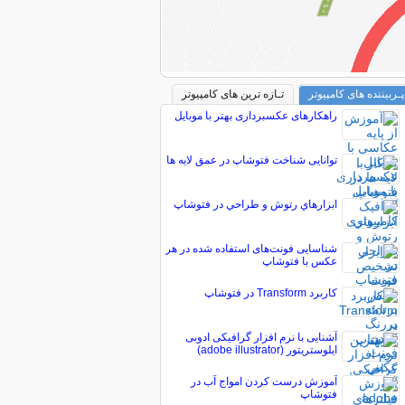
پـربیننده های کامپیوتر
تـازه ترین های کامپیوتر
راهکارهای عکسبرداری بهتر با موبایل
توانایی شناخت فتوشاپ در عمق لایه ها
ابزارهاي رتوش و طراحي در فتوشاپ
شناسایی فونت‌های استفاده شده در هر
عکس با فتوشاپ
کاربرد Transform در فتوشاپ
آشنایی با نرم افزار گرافیکی ادوبی
ایلوستریتور (adobe illustrator)
آموزش درست کردن امواج آب در
فتوشاپ