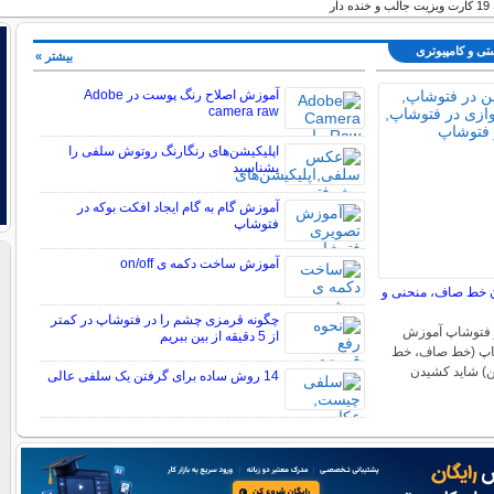
دار
تی و کامپیوتری
بیشتر »
آموزش اصلاح رنگ پوست در Adobe
camera raw
اپلیکیشن‌های رنگارنگ روتوش سلفی را
بشناسید
آموزش گام به گام ایجاد افکت بوکه در
فتوشاپ
آموزش ساخت دکمه ی on/off
 خط صاف، منحنی و
چگونه قرمزی چشم را در فتوشاپ در کمتر
 فتوشاپ آموزش
از 5 دقیقه از بین ببریم
اپ (خط صاف، خط
) شاید کشیدن
14 روش ساده برای گرفتن یک سلفی عالی