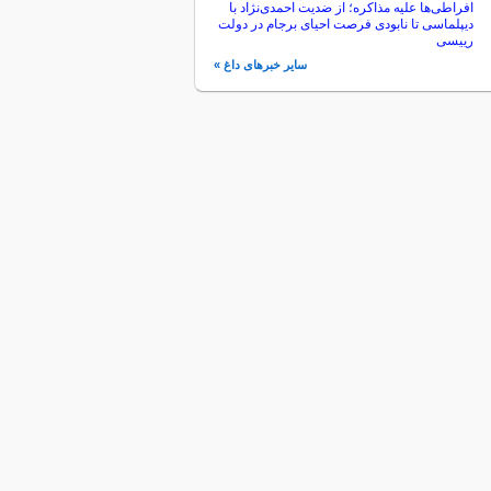
افراطی‌ها علیه مذاکره؛ از ضدیت احمدی‌نژاد با
دیپلماسی تا نابودی فرصت احیای برجام در دولت
رییسی
سایر خبرهای داغ »