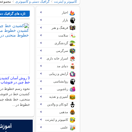
کامپیوتر و اینترنت
گرافیک دستی و کامپیوتری
مجموعه 19 کارت ویزیت جالب و خنده 
اخبار
تازه های گرافیک دس
بازار
فرهنگ و هنر
سلامت
گردشگری
سرگرمی
اسرار خانه داری
دنیای مد
آرایش و زیبایی
3 روش آسان کشیدن
روانشناسی
خط چین در فتوشاپ
نحوه رسم خطوط در
زناشویی
کشیدن خط در فتوش
آشپزی و تغذیه
منحنی، خط نقطه چین
کودکان و والدین
خطوط در…
مذهبی
کامپیوتر و اینترنت
علمی