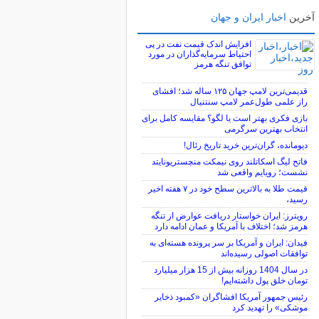
آخرین
اخبار ایران و جهان
افزایش اندک قیمت نفت در پی
احتیاط سرمایه‌گذاران در مورد
توافق تنگه هرمز
قدیمی‌ترین لامپ جهان ۱۲۵ ساله شد؛ افشای
راز علمی طول‌عمر لامپ سنتنیال
بازی فکری بهتر است یا لگو؟ مقایسه کامل برای
انتخاب بهترین سرگرمی
دیومانده، گران‌ترین خرید تاریخ رئال!
فاتح لیگ اسکاتلند روی نیمکت منچستریونایتد
نشست؛ رویایم واقعی شد
قیمت طلا به بالاترین سطح خود در ۷ هفته اخیر
رسید،
رویترز: ایران خواستار دریافت عوارض از تنگه
هرمز شد؛ اختلاف با آمریکا و عمان ادامه دارد
فیدان: ایران و آمریکا بر سر پرونده هسته‌ای به
توافقات اصولی رسیده‌اند
در سال 1404 روزانه بیش از 15 هزار میلیارد
تومان خلق پول داشته‌ایم!
رئیس جمهور آمریکا افشاگران «کمبود ذخایر
موشکی» را تهدید کرد