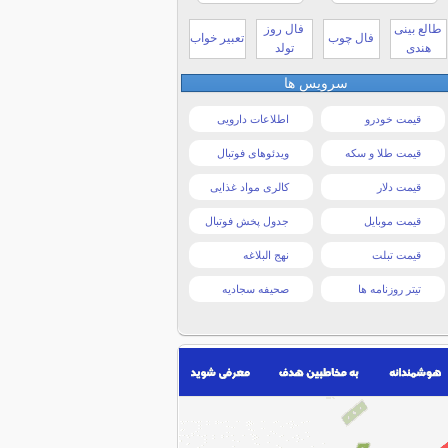
طالع بینی
فال روز
فال چوب
تعبیر خواب
هندی
تولد
سرویس ها
قیمت خودرو
اطلاعات دارویی
قیمت طلا و سکه
ویدئوهای فوتبال
قیمت دلار
کالری مواد غذایی
قیمت موبایل
جدول پخش فوتبال
قیمت تبلت
نهج البلاغه
تیتر روزنامه ها
صحیفه سجادیه