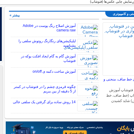
ش‌نمايش چاپي عكس‌ها (فتوشاپ)
تی و کامپیوتری
بیشتر »
آموزش اصلاح رنگ پوست در Adobe
camera raw
اپلیکیشن‌های رنگارنگ روتوش سلفی را
بشناسید
آموزش گام به گام ایجاد افکت بوکه در
فتوشاپ
آموزش ساخت دکمه ی on/off
 خط صاف، منحنی و
چگونه قرمزی چشم را در فتوشاپ در کمتر
 فتوشاپ آموزش
از 5 دقیقه از بین ببریم
اپ (خط صاف، خط
) شاید کشیدن
14 روش ساده برای گرفتن یک سلفی عالی