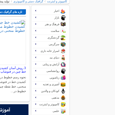
کامپیوتر و اینترنت
گرافیک دستی و کامپیوتری
توليد پي
اخبار
تازه های گرافیک دس
بازار
فرهنگ و هنر
سلامت
گردشگری
سرگرمی
اسرار خانه داری
دنیای مد
آرایش و زیبایی
3 روش آسان کشیدن
روانشناسی
خط چین در فتوشاپ
نحوه رسم خطوط در
زناشویی
کشیدن خط در فتوش
آشپزی و تغذیه
منحنی، خط نقطه چین
کودکان و والدین
خطوط در…
مذهبی
کامپیوتر و اینترنت
علمی