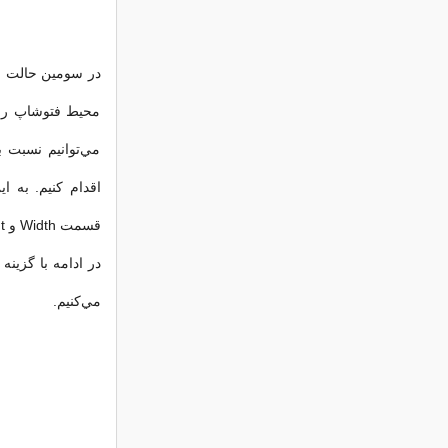
مي‌توانيم نسبت ب
قسمت Width و Height طول و عرض كاغذ چاپي خود را تنظيم مي‌كنيم.
مي‌كنيم.