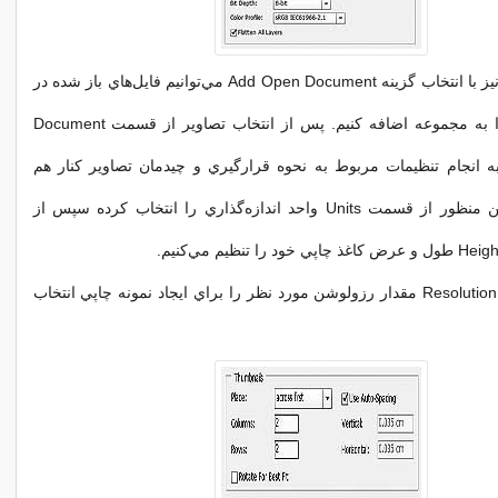
در سومين حالت نيز با انتخاب گزينه Add Open Document مي‌توانيم فايل‌هاي باز شده در
محيط فتوشاپ را به مجموعه اضافه كنيم. پس از انتخاب تصاوير از قسمت Document
ه انجام تنظيمات مربوط به نحوه قرارگيري و چيدمان تصاوير كنار هم
اقدام كنيم. به اين منظور از قسمت Units واحد اندازه‌گذاري را انتخاب كرده سپس از
در ادامه با گزينه Resolution مقدار رزولوشن مورد نظر را براي ايجاد نمونه چاپي انتخاب