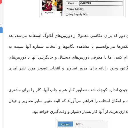
ن دور كه براي عكاسي معمولا از دوربين‌هاي آنالوگ استفاده مي‌شد، بعد
كس‌ها مي‌توانستيم با مشاهده نگاتيوها و انتخاب شماره آنها نسبت به
نيم. اما با معرفي دوربين‌هاي ديجيتال و جايگزيني آنها با دوربين‌هاي
تيو، وجود رايانه براي مرور تصاوير و انتخاب تصوير مورد نظر امري
يدن اندازه كوچك شده تصاوير كنار هم و چاپ آنها، كار را براي مشتري
و امكان انتخاب را فراهم مي‌آورند كه البته تغيير سايز تصاوير و چيدن
گذاري هريك از آنها كار بسيار دشوار و وقت‌گيري خواهد بود.