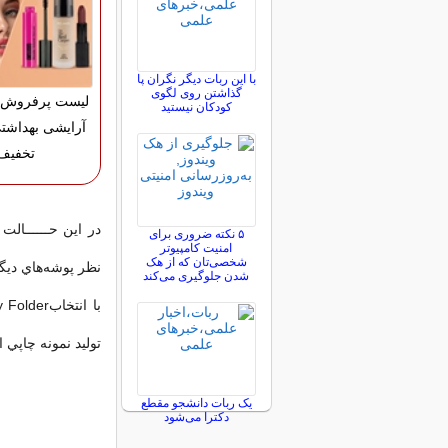
با این ربات دیگر نگران پا
گذاشتن روی لگوی
لیست پرفروش ت
کودکان نیستید
تخفیف
۵ نکته ضروری برای
امنیت کامپیوتر
شخصی‌تان که از هک
نظر پوشه‌هاي ديگر
شدن جلوگیری می‌کند
توليد نمونه چاپي 
یک ربات دانشجو مقطع
دکترا می‌شود