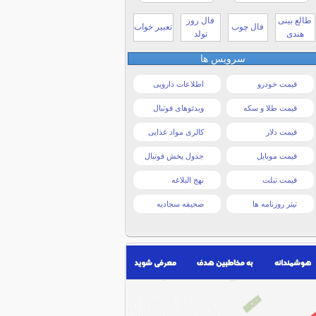
طالع بینی
فال روز
فال چوب
تعبیر خواب
هندی
تولد
سرویس ها
قیمت خودرو
اطلاعات دارویی
قیمت طلا و سکه
ویدئوهای فوتبال
قیمت دلار
کالری مواد غذایی
قیمت موبایل
جدول پخش فوتبال
قیمت تبلت
نهج البلاغه
تیتر روزنامه ها
صحیفه سجادیه