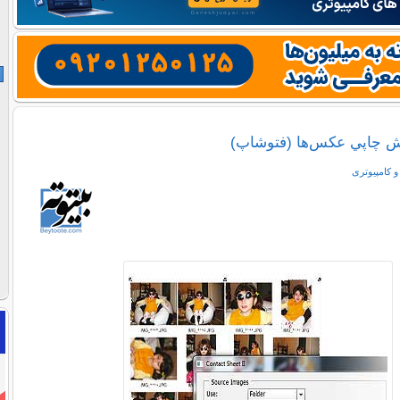
يش چاپي عكس‌ها (فتوشاپ)
 کامپیوتری