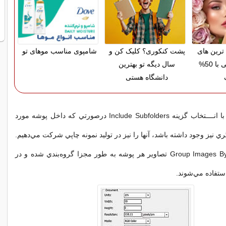
رین های
پشت کنکوری؟ کلیک کن و
شامپوی مناسب موهای تو
آرایشی بهداشتی با 50%
سال دیگه تو بهترین
دانشگاه هستی
در اين حــــــالت با انــــتخاب گزينه Include Subfolders درصورتي كه داخل پوشه مورد
ي نيز وجود داشته باشد، آنها را نيز در توليد نمونه چاپي شركت مي‌دهيم.
با انتخاب‌Group Images By Folder تصاوير هر پوشه به طور مجزا گروه‌بندي شده و در
استفاده مي‌شوند.