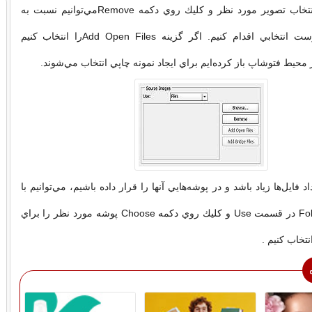
در اين حالت با انتخاب تصوير مورد نظر و كليك روي دكمه Removeمي‌توانيم نسبت به
حذف آن از فهرست انتخابي اقدام كنيم. اگر گزينه Add Open Filesرا انتخاب كنيم
ر محيط فتوشاپ باز كرده‌ايم براي ايجاد نمونه چاپي انتخاب مي‌شوند.
فايل‌ها زياد باشد و در پوشه‌هايي آنها را قرار داده باشيم، مي‌توانيم با
انتخاب حالت Folder در قسمت Use و كليك روي دكمه Choose پوشه مورد نظر را براي
نتخاب كنيم .