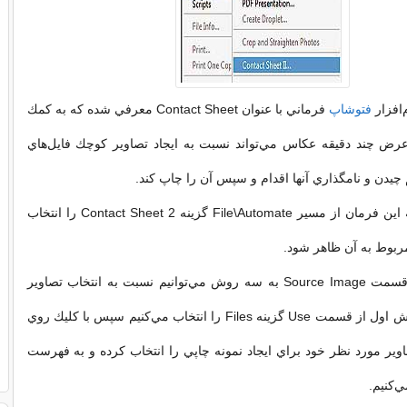
‌افزار
فتوشاپ
فرماني با عنوان Contact Sheet معرفي شده كه به كمك
عرض چند دقيقه عكاس مي‌تواند نسبت به ايجاد تصاوير كوچك فايل‌هاي
چيدن و نامگذاري آنها اقدام و سپس آن را چاپ كند.
براي دسترسي به اين فرمان از مسير File\Automate گزينه Contact Sheet 2 را انتخاب
مربوط به آن ظاهر شود.
در اين پنجره در قسمت Source Image به سه روش مي‌توانيم نسبت به انتخاب تصاوير
اقدام كنيم. در روش اول از قسمت Use گزينه Files را انتخاب مي‌كنيم سپس با كليك روي
 Browse تصاوير مورد نظر خود براي ايجاد نمونه چاپي را انتخاب كرده و به فهرست
‌كنيم.