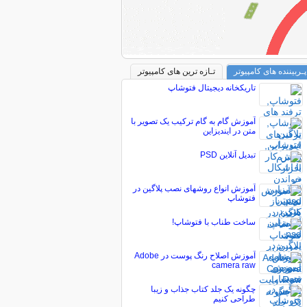
پـربیننده های کامپیوتر
تـازه ترین های کامپیوتر
تاريكخانه ديجيتال فتوشاپ
آموزش گام به گام ترکیب یک تصویر با
متن در ایندیزاین
تبدیل آنلاین PSD
آموزش انواع روشهای نصب پلاگین در
فتوشاپ
ساخت طناب با فتوشاپ!
آموزش اصلاح رنگ پوست در Adobe
camera raw
چگونه یک جلد کتاب جذاب و زیبا
طراحی کنیم