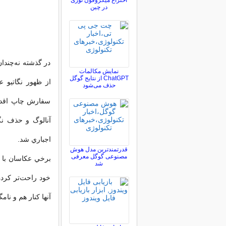
اختراع میکروفون نوری
در چین
در گذشته نه‌چندا
نمایش مکالمات
ChatGPT از نتایج گوگل
از ظهور نگاتيو ع
حذف می‌شود
سفارش چاپ اقدام ك
آنالوگ و حذف نگا
اجباري شد.
قدرتمندترین مدل هوش
مصنوعی گوگل معرفی
برخي عكاسان با چ
شد
خود راحت‌تر كرده 
آنها كنار هم و نام