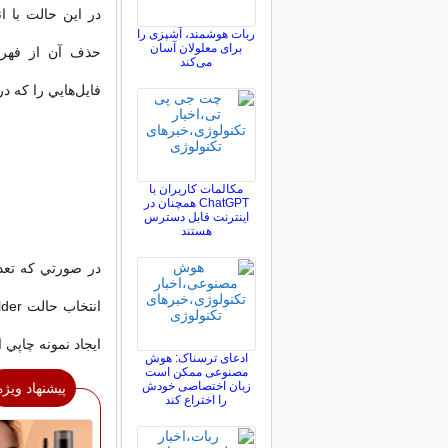
ربات هوشمند، آشپزی را
برای معلولان آسان
می‌کند
فايل‌هايي را كه د
مکالمات کاربران با
ChatGPT همچنان در
اینترنت قابل دسترس
هستند
در صورتي كه تعداد 
ايجاد نمونه چاپي ا
ادعای ترسناک: هوش
مصنوعی ممکن است
زبان اختصاصی خودش
پیشنهاد ویژه
را اختراع کند