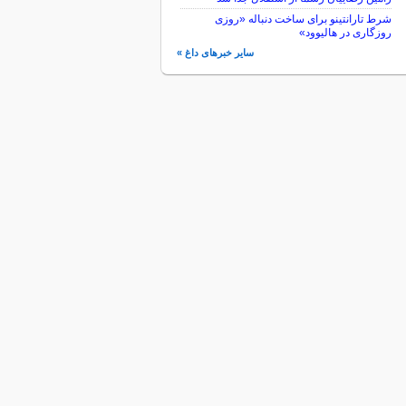
شرط تارانتینو برای ساخت دنباله «روزی
روزگاری در هالیوود»
سایر خبرهای داغ »