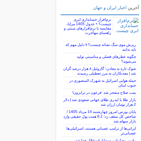
آخرین
اخبار ایران و جهان
نرم‌افزار حسابداری ابری
چیست؟ + جدول 1405 مزایا،
مقایسه با نرم‌افزارهای سنتی و
راهنمای مهاجرت
ریزش موی سگ نشانه چیست؟ ۷ دلیل مهم که
باید بدانید
چگونه عطرهای فصلی و مناسبتی تولید
می‌شوند؟
شوک تازه به معادن؛ گازوئیل ۸ هزار درصد گران
شد | معدنکاران به مرز تعطیلی رسیدند
حمله هوایی اسرائیل به شهرک المنصوری در
جنوب لبنان
بمب صلاح منفجر شد: فرعون در ترابزون!
بازار طلا با لیدری طلای جهانی صعودی شد | دلار
2 هزار تومان ارزان شد
پایان بورس امروز چهارشنبه 14 مرداد 1405 /
شاخص کل سقف زد؛ 6.2 همت پول حقیقی وارد
بازار سهام شد
ایرانی‌ها از ترامپ عصبانی هستند، اسرائیلی‌ها
عصبانی‌تر
رامین رضاییان رسما از استقلال جدا شد