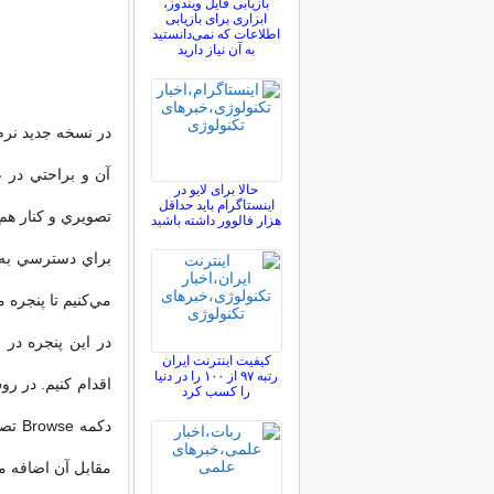
بازیابی فایل ویندوز،
ابزاری برای بازیابی
اطلاعات که نمی‌دانستید
به آن نیاز دارید
در نسخه جديد نرم
آن و براحتي در 
حالا برای لایو در
اینستاگرام باید حداقل
تصويري و كنار هم 
هزار فالوور داشته باشید
مي‌كنيم تا پنجره 
کیفیت اینترنت ایران
رتبه ۹۷ از ۱۰۰ را در دنیا
را کسب کرد
دكمه
مقابل آن اضافه مي