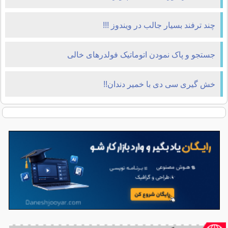
چند ترفند بسيار جالب در ويندوز !!!
جستجو و پاک نمودن اتوماتیک فولدرهای خالی
خش گیری سی دی با خمیر دندان!!