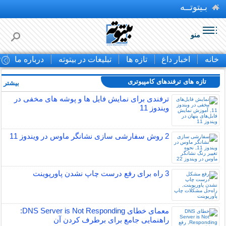
بـیتوتــه
منو
خانه
اخبار داغ
تازه ها
تبلیغات در بیتوته
درباره ما
ت
تازه های ترفندهای کامپیوتری
بیشتر »
ترفندی برای نمایش فایل ها و پوشه های مخفی در
ویندوز 11
2 روش سفارشی سازی نشانگر ماوس در ویندوز 11
3 راه برای رفع درست چاپ نشدن پاورپوینت
معمای خطای DNS Server is Not Responding:
راهنمایی جامع برای برطرف کردن آن