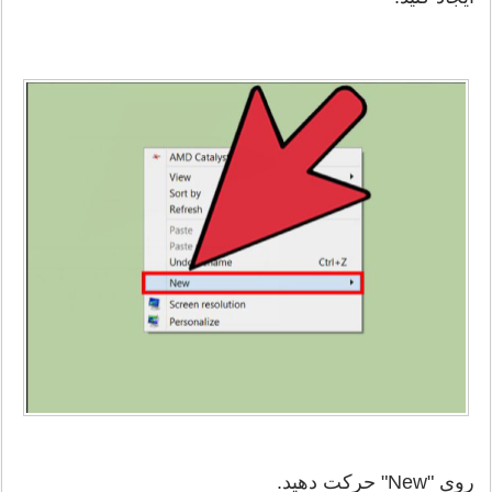
روی "New" حرکت دهید.