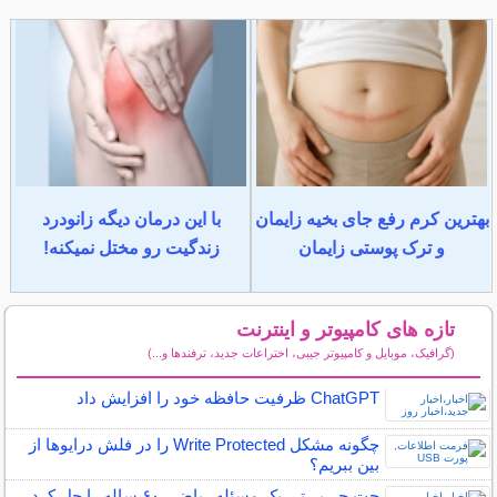
بهترین کرم رفع جای بخیه زایمان
با این درمان دیگه زانودرد
و ترک پوستی زایمان
زندگیت رو مختل نمیکنه!
تازه های کامپیوتر و اینترنت
(گرافیک، موبایل و کامپیوتر جیبی، اختراعات جدید، ترفندها و...)
سایر مطالب کامپیوتر و اینترنت
ChatGPT ظرفیت حافظه خود را افزایش داد
چگونه مشکل Write Protected را در فلش درایو‌ها از
بین ببریم؟
چت ‌جی‌پی‌تی یک مسئله ریاضی ۶۰ ساله را حل کرد