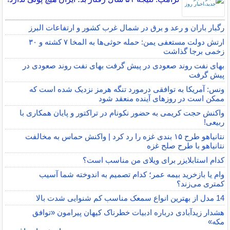
رگبار باران و رعد و برق در شمال غرب کشور و ارتفاعات البرز
ارتش دولت مستعفی یمن: حمله حوثی‌ها به المخا ۷ کشته و ۳۰
زخمی برجا گذاشت
بهای نفت روند صعودی در پیش گرفت بهای نفت روند صعودی در
پیش گرفت
ونس: آمریکا به توافقی درمورد تنگه هرمز نزدیک شده است که
ممکن است در روزهای آینده منعقد شود
واکنش حجت کریمی به حضور نکونام در تراکتور و پایان همکاری با
ربیعی!
نتانیاهو طرح ۱۵ بندی غزه را رد کرد | واکنش حماس به مخالفت
نتانیاهو با طرح صلح غزه
کدام استابلایزر برای ویلای من مناسب است؟
وام یا بازخرید بیمه عمر؛ کدام تصمیم به اندوخته شما آسیب
کمتری می‌زند؟
14 مدل از بهترین انواع سمعک مناسب کم شنوایی شدت بالا
هشدار زیدآبادی درباره ادبیات خطرناک کیهان پیرامون «توافق
مکه»