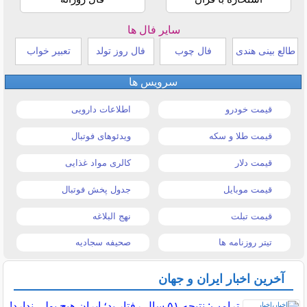
سایر فال ها
طالع بینی هندی
فال چوب
فال روز تولد
تعبیر خواب
سرویس ها
قیمت خودرو
اطلاعات دارویی
قیمت طلا و سکه
ویدئوهای فوتبال
قیمت دلار
کالری مواد غذایی
قیمت موبایل
جدول پخش فوتبال
قیمت تبلت
نهج البلاغه
تیتر روزنامه ها
صحیفه سجادیه
آخرین اخبار ایران و جهان
ترامپ: نتیجه ۵۱ سال رفتار بد؛ ایران هیچ پولی ندارد!