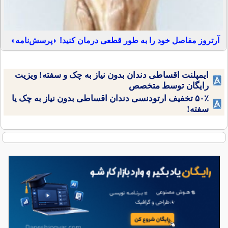
آرتروز مفاصل خود را به طور قطعی درمان کنید! ◗پرسش‌نامه◖
ایمپلنت اقساطی دندان بدون نیاز به چک و سفته! ویزیت
رایگان توسط متخصص
۵۰٪ تخفیف ارتودنسی دندان اقساطی بدون نیاز به چک یا
سفته!