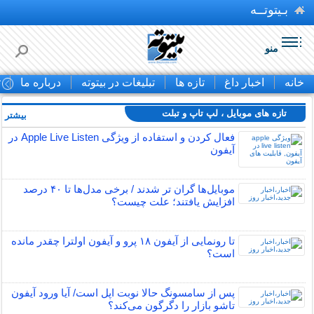
بـیتوتــه
منو
خانه
اخبار داغ
تازه ها
تبلیغات در بیتوته
درباره ما
ت
تازه های موبایل ، لپ تاپ و تبلت
بیشتر »
فعال کردن و استفاده از ویژگی Apple Live Listen در
آیفون
موبایل‌ها گران تر شدند / برخی مدل‌ها تا ۴۰ درصد
افزایش یافتند؛ علت چیست؟
تا رونمایی از آیفون ۱۸ پرو و آیفون اولترا چقدر مانده
است؟
پس از سامسونگ حالا نوبت اپل است/ آیا ورود آیفون
تاشو بازار را دگرگون می‌کند؟