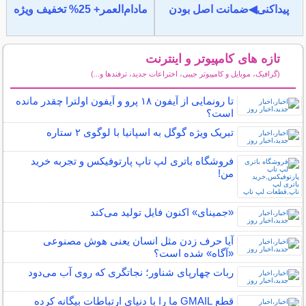
پیداکنی◀ضمانت اصل بودن
مادام‌العمر+ 25% تخفیف ویژه
تازه های کامپیوتر و اینترنت
(گرافیک، موبایل و کامپیوتر جیبی، اختراعات جدید، ترفندها و...)
سایر مطالب کامپیوتر و اینترنت
تا رونمایی از آیفون ۱۸ پرو و آیفون اولترا چقدر مانده
است؟
تبریک ویژه گوگل به اسپانیا با لوگوی ۲ ستاره
فروشگاه باتری لپ تاپ پارتوفیکس و تجربه خرید
من!
«جمینای» اکنون فایل تولید می‌کند
آیا حرف زدن مثل انسان یعنی هوش مصنوعی
«آگاه» شده است؟
ربات چهارپای شناور؛ نجاتگری که روی آب می‌دود
قطع GMAIL ما را با دنیای ارتباطات بیگانه کرده