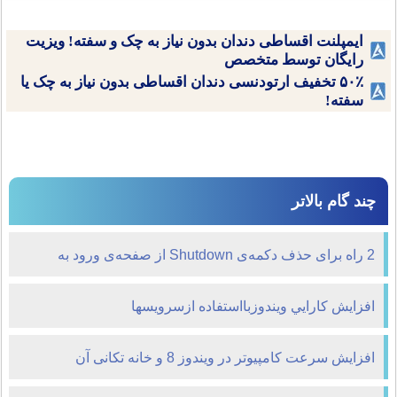
ایمپلنت اقساطی دندان بدون نیاز به چک و سفته! ویزیت
رایگان توسط متخصص
۵۰٪ تخفیف ارتودنسی دندان اقساطی بدون نیاز به چک یا
سفته!
چند گام بالاتر
2 راه برای حذف دکمه‌ی Shutdown از صفحه‌ی ورود به
ویندوز
افزايش كارايي ويندوزبااستفاده ازسرويسها
افزایش سرعت کامپیوتر در ویندوز 8 و خانه تکانی آن