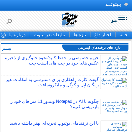
بـیتوتــه
منو
خانه
اخبار داغ
تازه ها
تبلیغات در بیتوته
درباره ما
ت
تازه های ترفندهای اینترنتی
بیشتر »
حریم خصوصی را حفظ کنید/نحوه جلوگیری از ذخیره
عکس های خود در چت های اسنپ چت
گیفت کارت راهکاری برای دسترسی به امکانات غیر
رایگان اپل و گوگل و مایکروسافت
چگونه با AI در Notepad ویندوز 11 متن‌های خود را
بازنویسی کنیم؟
با این ترفندهای یوتیوب تجربه‌ای بهتر داشته باشید