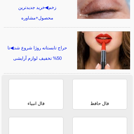
زخم◀خرید جدیدترین
محصول+مشاوره
حراج تابستانه روژا شروع شد◀تا
50% تخفیف لوازم آرایشی
فال حافظ
فال انبیاء