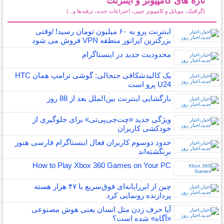
تازه های کامپیوتر و اینترنت
(گرافیک، موبایل و کامپیوتر جیبی، اختراعات جدید، ترفندها و...)
سایر مطالب کامپیوتر و اینترنت
اینترنت‌ پرو به ۶۰ میلیون تومان رسید! /وقتی
بزرگترین اپراتور منطقه VPN فروش می شود
محدودیت جدید در اینستاگرام
یک کالبدشکافی جنجالی: گوشی ترامپ همان HTC
U24 پرو است
بازگشایی اینترنت بین‌الملل بعد از 88 روز
ویژگی جدید «چت‌جی‌پی‌تی» برای جلوگیری از
خودکشی کاربران
حدود دوسوم کاربران فعال اینستاگرام فارسی هنوز
برنگشته‌اند
How to Play Xbox 360 Games on Your PC
چین از ابررایانه‌ای فوق‌سریع با ۴۷ هزار هسته
پردازنده رونمایی کرد
آیا حرف زدن مثل انسان یعنی هوش مصنوعی
«آگاه» شده است؟