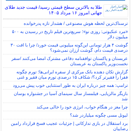
طلا به بالاترین سطح قیمتی رسید/ قیمت جدید طلای
جهانی امروز ۱۶ مرداد ۱۴۰۵
ترسناک‌ترین لحظه هوش مصنوعی / هشدار تازه پدرخوانده
«مرد عنکبوتی: روزی نو»؛ سریع‌ترین فیلم تاریخ در رسیدن به ۵۰۰
میلیون دلار
گوشت ۴ هزار تومانی این‌گونه میلیونی قیمت خورد/ چرا با افت ۳۰
درصدی قیمت دام، گوشت ارزان نمی‌شود؟
عربستان و پاکستان توافقنامه دفاعی مشترک امضا می‌کنند /سفر
نخست‌وزیر پاکستان به عربستان
گزارش تکان‌ دهنده بانک مرکزی از سفره ایرانی‌ها؛ تورم چگونه
فقرا را فقیرتر کرد؟/ شکاف ۱۵ درصدی تورم میان فقیر و غنی
ترامپ: همه چیز درباره ایران به طور استثنایی خوب پیش می‌رود
بازیگر مالزیایی، فیلمساز سال سینمای آسیا در جشنواره بوسان
شد
چرا مغز در هنگام خواب، انرژی خود را خالی می‌کند
لیونل مسی چگونه میلیاردر شد؟
برد استقلال در بازی تدارکاتی | جزئیات عجیب فسخ قرارداد رامین
رضاییان