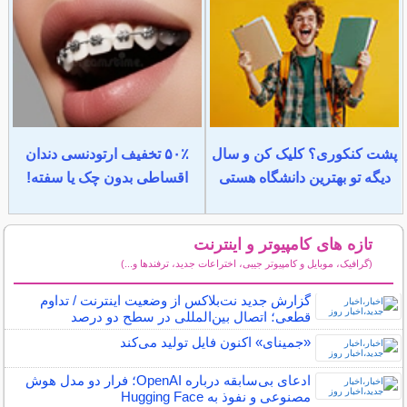
پشت کنکوری؟ کلیک کن و سال
۵۰٪ تخفیف ارتودنسی دندان
دیگه تو بهترین دانشگاه هستی
اقساطی بدون چک یا سفته!
تازه های کامپیوتر و اینترنت
(گرافیک، موبایل و کامپیوتر جیبی، اختراعات جدید، ترفندها و...)
سایر مطالب کامپیوتر و اینترنت
گزارش جدید نت‌بلاکس از وضعیت اینترنت / تداوم
قطعی؛ اتصال بین‌المللی در سطح دو درصد
«جمینای» اکنون فایل تولید می‌کند
ادعای بی‌سابقه درباره OpenAI؛ فرار دو مدل هوش
مصنوعی و نفوذ به Hugging Face