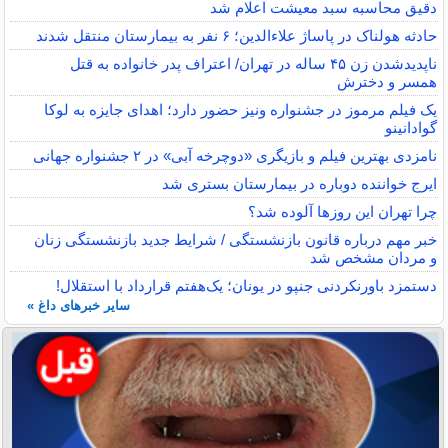
دقیق محاسبه سبد معیشت اعلام شد
حادثه هولناک در پاساژ علاءالدین؛ ۶ نفر به بیمارستان منتقل شدند
ناپدیدشدن زن ۴۵ ساله در تهران/ اعتراف پدر خانواده به قتل
همسر و دخترش
یک فیلم مرموز در جشنواره ونیز حضور دارد؛ اهدای جایزه به لوکا
گوادانینو
نامزدی بهترین فیلم و بازیگری «دوچرخه آبی» در ۲ جشنواره جهانی
ایرج خواننده دوباره در بیمارستان بستری شد
چرا تهران این روزها آلوده شد؟
خبر مهم درباره قانون بازنشستگی / شرایط جدید بازنشستگی زنان
و مردان مشخص شد
دستمزد باورنکردنی جنپو در یونان؛ یک‌هفتم قرارداد با استقلال!
سایر خبرهای داغ »