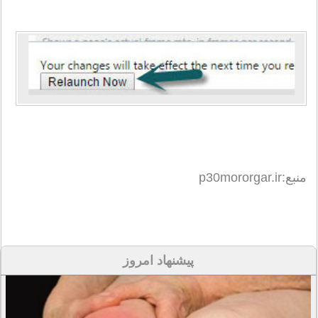
منبع:p30mororgar.ir
پیشنهاد امروز