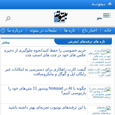
بـیتوتــه
منو
خانه
اخبار داغ
تازه ها
تبلیغات در بیتوته
درباره ما
ت
تازه های ترفندهای اینترنتی
بیشتر »
حریم خصوصی را حفظ کنید/نحوه جلوگیری از ذخیره
عکس های خود در چت های اسنپ چت
گیفت کارت راهکاری برای دسترسی به امکانات غیر
رایگان اپل و گوگل و مایکروسافت
چگونه با AI در Notepad ویندوز 11 متن‌های خود را
بازنویسی کنیم؟
با این ترفندهای یوتیوب تجربه‌ای بهتر داشته باشید