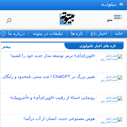
بـیتوتــه
منو
خانه
اخبار داغ
تازه ها
تبلیغات در بیتوته
درباره ما
ت
تازه های اخبار تکنولوژی
بیشتر »
«اوپن‌ای‌آی» ترمز توسعه مدل جدید خود را کشید!
تغییر بزرگ در ChatGPT / چت متنی نامحدود و رایگان
رونمایی «متا» از رقیب «اوپن‌ای‌آی» و «آنتروپیک»
هوش مصنوعی جدید، انسان از آب درآمد!