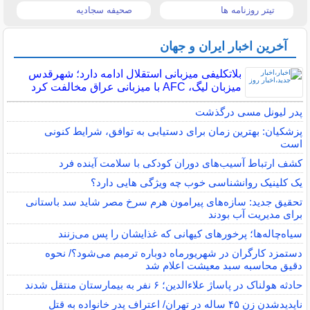
تیتر روزنامه ها
صحیفه سجادیه
آخرین اخبار ایران و جهان
بلاتکلیفی میزبانی استقلال ادامه دارد؛ شهرقدس
میزبان لیگ، AFC با میزبانی عراق مخالفت کرد
پدر لیونل مسی درگذشت
پزشکیان: بهترین زمان برای دستیابی به توافق، شرایط کنونی
است
کشف ارتباط آسیب‌های دوران کودکی با سلامت آینده فرد
یک کلینیک روانشناسی خوب چه ویژگی هایی دارد؟
تحقیق جدید: سازه‌های پیرامون هرم سرخ مصر شاید سد باستانی
برای مدیریت آب بودند
سیاه‌چاله‌ها؛ پرخورهای کیهانی که غذایشان را پس می‌زنند
دستمزد کارگران در شهریورماه دوباره ترمیم می‌شود؟/ نحوه
دقیق محاسبه سبد معیشت اعلام شد
حادثه هولناک در پاساژ علاءالدین؛ ۶ نفر به بیمارستان منتقل شدند
ناپدیدشدن زن ۴۵ ساله در تهران/ اعتراف پدر خانواده به قتل