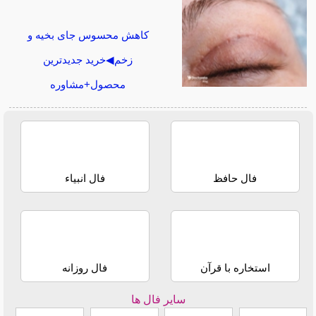
کاهش محسوس جای بخیه و
زخم◀خرید جدیدترین
محصول+مشاوره
فال حافظ
فال انبیاء
استخاره با قرآن
فال روزانه
سایر فال ها