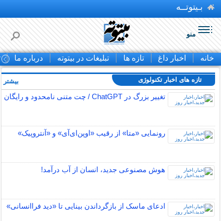
بـیتوتــه
منو
خانه
اخبار داغ
تازه ها
تبلیغات در بیتوته
درباره ما
ت
تازه های اخبار تکنولوژی
بیشتر »
تغییر بزرگ در ChatGPT / چت متنی نامحدود و رایگان
رونمایی «متا» از رقیب «اوپن‌ای‌آی» و «آنتروپیک»
هوش مصنوعی جدید، انسان از آب درآمد!
ادعای ماسک از بازگرداندن بینایی تا «دید فراانسانی»