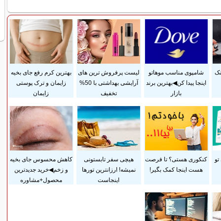
نک
شامپوی مناسب موهاتو
لیست پرفروش ترین های
بهترین کرم رفع جای بخیه
اینجا پیدا کن◀بهترین برند
آرایشی بهداشتی با 50%
زایمان و ترک پوستی
بازار
تخفیف
زایمان
تو
کنکوری هستی؟ تا فرصت
هیچی سفر تابستونی
کاهش محسوس جای بخیه
هست اینجا کمک بگیر!
نمیشه! ارزانترین تورها
و زخم◀خرید جدیدترین
اینجاست
محصول+مشاوره