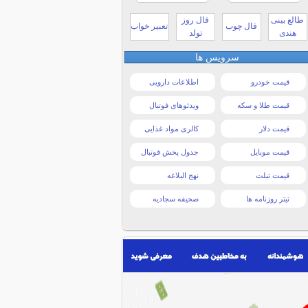
طالع بینی
فال روز
فال چوب
تعبیر خواب
هندی
تولد
سرویس ها
قیمت خودرو
اطلاعات دارویی
قیمت طلا و سکه
ویدئوهای فوتبال
قیمت دلار
کالری مواد غذایی
قیمت موبایل
جدول پخش فوتبال
قیمت تبلت
نهج البلاغه
تیتر روزنامه ها
صحیفه سجادیه