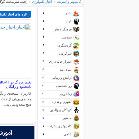
کامپیوتر و اینترنت
اخبار تکنولوژی
رقیب سرسخت گوگل کروم؛ 
اخبار
تازه های اخبار تکنو
بازار
فرهنگ و هنر
سلامت
گردشگری
سرگرمی
اسرار خانه داری
دنیای مد
آرایش و زیبایی
روانشناسی
نامحدود و رایگان
زناشویی
چت‌جی‌پی‌تی از هفته‌ی
آشپزی و تغذیه
هیچ محدودیتی به…
کودکان و والدین
مذهبی
کامپیوتر و اینترنت
علمی