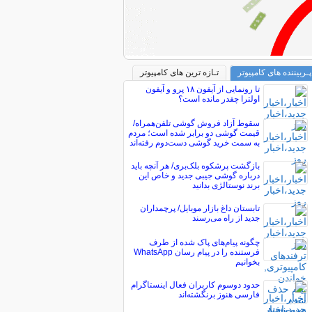
پـربیننده های کامپیوتر
تـازه ترین های کامپیوتر
تا رونمایی از آیفون ۱۸ پرو و آیفون
اولترا چقدر مانده است؟
سقوط آزاد فروش گوشی تلفن‌همراه/
قیمت گوشی دو برابر شده است؛ مردم
به سمت خرید گوشی دست‌دوم رفته‌اند
بازگشت پرشکوه بلک‌بری/ هر آنچه باید
درباره گوشی جیبی جدید و خاص این
برند نوستالژی بدانید
تابستان داغ بازار موبایل/ پرچمداران
جدید از راه می‌رسند
چگونه پیام‌های پاک شده از طرف
فرستنده را در پیام رسان WhatsApp
بخوانیم
حدود دوسوم کاربران فعال اینستاگرام
فارسی هنوز برنگشته‌اند