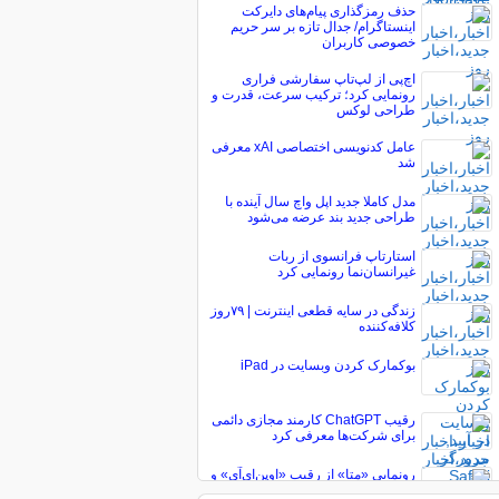
حذف رمزگذاری پیام‌های دایرکت
اینستاگرام/ جدال تازه بر سر حریم
خصوصی کاربران
اچ‌پی از لپ‌تاپ سفارشی فراری
رونمایی کرد؛ ترکیب سرعت، قدرت و
طراحی لوکس
عامل کدنویسی اختصاصی xAI معرفی
شد
مدل کاملا جدید اپل واچ سال آینده با
طراحی جدید بند عرضه می‌شود
استارتاپ فرانسوی از ربات
غیرانسان‌نما رونمایی کرد
زندگی در سایه قطعی اینترنت | ۷۹‌روز
کلافه‌کننده
بوکمارک کردن وبسایت در iPad
رقیب ChatGPT کارمند مجازی دائمی
برای شرکت‌ها معرفی کرد
رونمایی «متا» از رقیب «اوپن‌ای‌آی» و
«آنتروپیک»