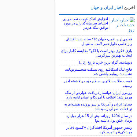
آخرین
اخبار ایران و جهان
افزایش اندک قیمت نفت در پی
احتیاط سرمایه‌گذاران در مورد
توافق تنگه هرمز
قدیمی‌ترین لامپ جهان ۱۲۵ ساله شد؛ افشای
راز علمی طول‌عمر لامپ سنتنیال
بازی فکری بهتر است یا لگو؟ مقایسه کامل برای
انتخاب بهترین سرگرمی
دیومانده، گران‌ترین خرید تاریخ رئال!
فاتح لیگ اسکاتلند روی نیمکت منچستریونایتد
نشست؛ رویایم واقعی شد
قیمت طلا به بالاترین سطح خود در ۷ هفته اخیر
رسید،
رویترز: ایران خواستار دریافت عوارض از تنگه
هرمز شد؛ اختلاف با آمریکا و عمان ادامه دارد
فیدان: ایران و آمریکا بر سر پرونده هسته‌ای به
توافقات اصولی رسیده‌اند
در سال 1404 روزانه بیش از 15 هزار میلیارد
تومان خلق پول داشته‌ایم!
رئیس جمهور آمریکا افشاگران «کمبود ذخایر
موشکی» را تهدید کرد