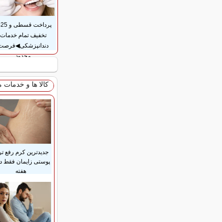
پر
تخفیف تمام خدمات
دندانپزشکی◀فرصت
محدود
کالا ها و خدمات 
جدیدترین کرم رفع ت
هفته