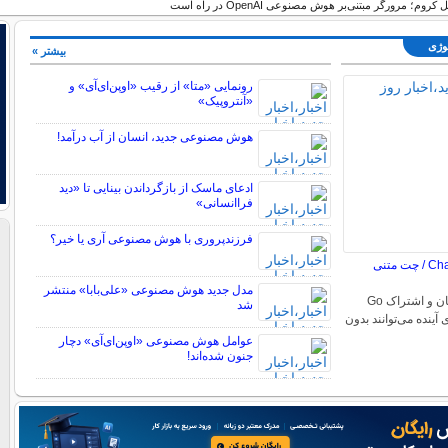
مرورگر مبتنی‌بر هوش مصنوعی OpenAI در راه است
لوژی
بیشتر »
رونمایی «متا» از رقیب «اوپن‌ای‌آی» و
«آنتروپیک»
هوش مصنوعی جدید، انسان از آب درآمد!
ادعای ماسک از بازگرداندن بینایی تا «دید
فراانسانی»
فرزندپروری با هوش مصنوعی آری یا خیر؟
تغییر بزرگ در ChatGPT / چت متنی
مدل جدید هوش مصنوعی «علی‌بابا» منتشر
کاربران نسخه‌ی رایگان و اشتراک Go
شد
 آینده می‌توانند بدون
عوامل هوش مصنوعی «اوپن‌ای‌آی» دچار
جنون شده‌اند!