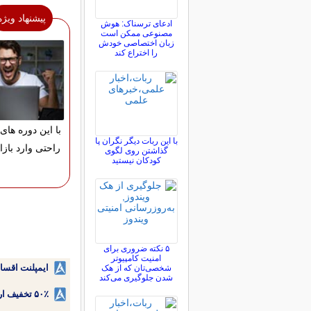
پیشنهاد ویژه
ادعای ترسناک: هوش
مصنوعی ممکن است
زبان اختصاصی خودش
را اختراع کند
با این دوره های 
با این ربات دیگر نگران پا
راحتی وارد بازا
گذاشتن روی لگوی
کودکان نیستید
۵ نکته ضروری برای
امنیت کامپیوتر
ایمپلنت اقسا
شخصی‌تان که از هک
شدن جلوگیری می‌کند
۵۰٪ تخفیف ارتودنسی دندان اقساطی بدون نیاز به چک یا سفته!