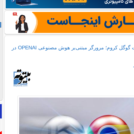
رقیب سرسخت گوگل کروم؛ مرورگر مبتنی‌بر هوش مصنوعی OPENAI در