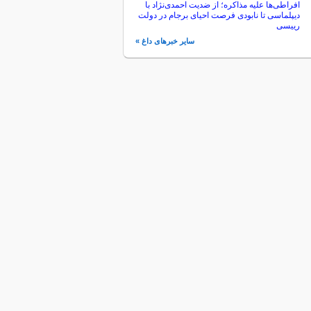
افراطی‌ها علیه مذاکره؛ از ضدیت احمدی‌نژاد با
دیپلماسی تا نابودی فرصت احیای برجام در دولت
رییسی
سایر خبرهای داغ »