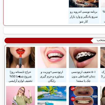
داخت قسطی و 25%
برنامه نویسی اندروید رو
سریع یادبگیر و وارد بازار
کار شو
منتخب
رک
۵۰٪ تخفیف ارتودنسی
ارتودنسی+ویزیت و
حراج تابستانه روژا
پوستی زایمان فقط در 3
دندان اقساطی بدون
مشاوره و جرم گیری
شروع شد◀تا 50%
چک یا سفته!
رایگان
تخفیف لوازم آرایشی