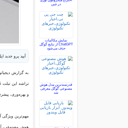
اختراع میکروفون نوری
در چین
نمایش مکالمات
ChatGPT از نتایج گوگل
حذف می‌شود
آیپد پرو جدید اپل با تراش
به گزارش دیجیاتو،
قدرتمندترین مدل هوش
مصنوعی گوگل معرفی
شد
و بهره‌وری، پیشرفت
هوش مصنوعی، آیپد