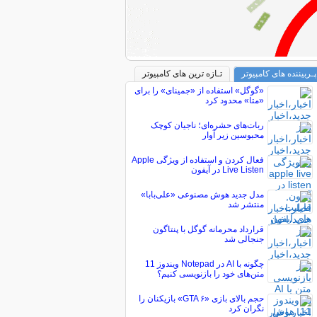
پـربیننده های کامپیوتر
تـازه ترین های کامپیوتر
«گوگل» استفاده از «جمینای» را برای
«متا» محدود کرد
ربات‌های حشره‌ای؛ ناجیان کوچک
محبوسین زیر آوار
فعال کردن و استفاده از ویژگی Apple
Live Listen در آیفون
مدل جدید هوش مصنوعی «علی‌بابا»
منتشر شد
قرارداد محرمانه گوگل با پنتاگون
جنجالی شد
چگونه با AI در Notepad ویندوز 11
متن‌های خود را بازنویسی کنیم؟
حجم بالای بازی «GTA ۶» بازیکنان را
نگران کرد