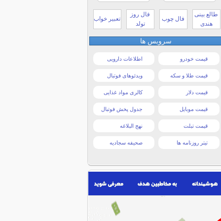
طالع بینی
فال روز
فال چوب
تعبیر خواب
هندی
تولد
سرویس ها
قیمت خودرو
اطلاعات دارویی
قیمت طلا و سکه
ویدئوهای فوتبال
قیمت دلار
کالری مواد غذایی
قیمت موبایل
جدول پخش فوتبال
قیمت تبلت
نهج البلاغه
تیتر روزنامه ها
صحیفه سجادیه