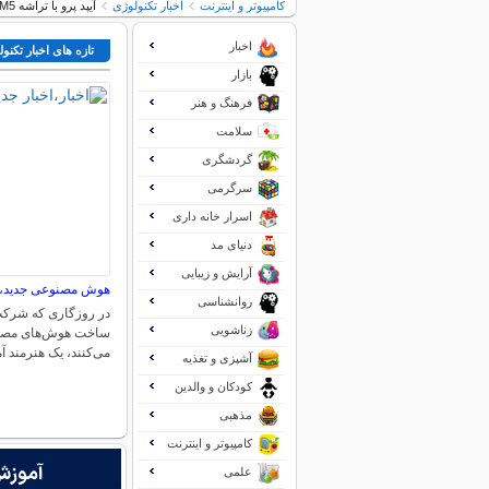
کامپیوتر و اینترنت
اخبار تکنولوژی
آیپد پرو با تراشه M5 از راه رسید
اخبار
تازه های اخبار تکنو
بازار
فرهنگ و هنر
سلامت
گردشگری
سرگرمی
اسرار خانه داری
دنیای مد
آرایش و زیبایی
هوش مصنوعی جدید، ا
روانشناسی
در روزگاری که شرکت
زناشویی
ساخت هوش‌های مصنو
می‌کنند، یک هنرمند 
آشپزی و تغذیه
کودکان و والدین
مذهبی
کامپیوتر و اینترنت
علمی