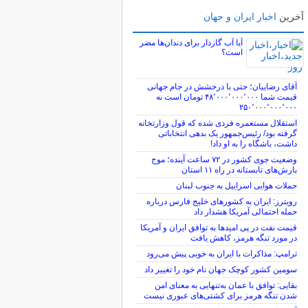
آخرین
اخبار ایران و جهان
آیا آب گازدار برای دندان‌ها مضر
است؟
آقای رضاییان؛ حتی با درخشش در جام جهانی
قیمت شما ۴۸٬۰۰۰٬۰۰۰٬۰۰۰ تومان است نه
۲۵۰٬۰۰۰٬۰۰۰٬۰۰۰
استقلال مستعمره فردی شده که قول وزارتخانه
گرفته بود/ رئیس‌جمهور یک بدهی انتخاباتی
داشت، باشگاه را به او داد!
وضعیت جوی کشور در ۷۲ ساعت آینده؛ موج
بارش‌های تابستانه در راه ۱۱ استان
حملات هوایی اسراییل به جنوب لبنان
رویترز: ایران به کشورهای خلیج فارس درباره
حمله احتمالی آمریکا هشدار داد
قیمت نفت در پی امیدها به توافق ایران و آمریکا
در مورد تنگه هرمز، کاهش یافت
ترامپ: مذاکرات با ایران به خوبی پیش می‌رود
سومین کشور کوچک جهان نام خود را تغییر داد
بقایی: توافق با عمان به‌تنهایی به معنای امن
شدن تنگه هرمز برای کشتی‌های عبوری نیست