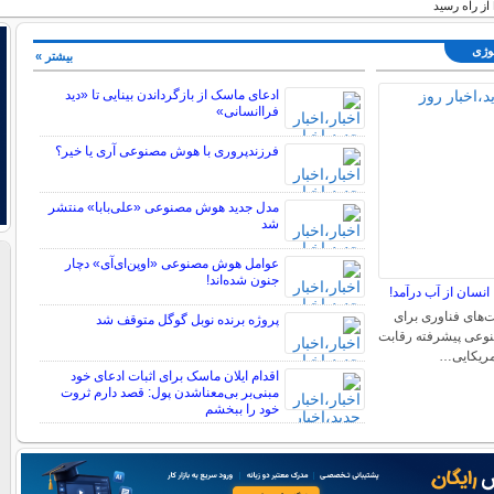
لوژی
بیشتر »
ادعای ماسک از بازگرداندن بینایی تا «دید
فراانسانی»
فرزندپروری با هوش مصنوعی آری یا خیر؟
مدل جدید هوش مصنوعی «علی‌بابا» منتشر
شد
عوامل هوش مصنوعی «اوپن‌ای‌آی» دچار
جنون شده‌اند!
نسان از آب درآمد!
‌های فناوری برای
پروژه برنده نوبل گوگل متوقف شد
عی‌ پیشرفته رقابت
آمریکایی…
اقدام ایلان ماسک برای اثبات ادعای خود
مبنی‌بر بی‌معناشدن پول: قصد دارم ثروت
خود را ببخشم