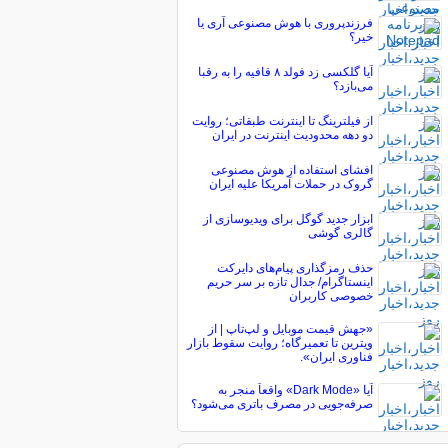
فرزندپروری با هوش مصنوعی آری یا
خیر؟
آیا گلکسی زد فولد ۸ قافیه را به رقبا
می‌بازد؟
از فیلترینگ تا اینترنت طبقاتی؛ روایت
دو دهه محدودیت اینترنت در ایران
افشای استفاده از هوش مصنوعی
گروک در حملات آمریکا علیه ایران
ابزار جدید گوگل برای ویدیوسازی از
گالری گوشی
حذف رمزگذاری پیام‌های دایرکت
اینستاگرام/ جدال تازه بر سر حریم
خصوصی کاربران
«جهش قیمت موبایل و لپ‌تاپ | از
ویترین تا تعمیرگاه؛ روایت سقوط بازار
فناوری ایران».
آیا «Dark Mode» واقعاً منجر به
صرفه‌جویی در مصرف باتری می‌شود؟