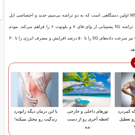
همچنین آیپد پرو M5 اولین دستگاهی است که به دو تراشه بی‌سیم جدید و اختصاصی اپل
مجهز شده است. تراشه N1 پشتیبانی از وای-فای ۷ و بلوتوث ۶ را فراهم می‌کند. مودم
سلولی جدید C1X نیز سرعت داده‌های 5G را تا ۵۰ درصد افزایش و مصرف انرژی را تا ۳۰
د.
گه کمردرد
تورهای داخلی و خارجی
با این درمان دیگه زانودرد
رو تعطیل
لحظه آخری رو از دست
زندگیت رو مختل نمیکنه!
نده