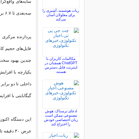
سایه‌های واقع‌گرا
ربات هوشمند، آشپزی را
سه‌بعدی تا ۶.۷ برابر سریع‌تر از آیپد پرو با تراشه M1 شده است.
برای معلولان آسان
می‌کند
فایل‌های حجیم کار
مکالمات کاربران با
چندین بهبود سخت‌
ChatGPT همچنان در
اینترنت قابل دسترس
هستند
گیگابایتی با افزایش ۵۰ درصدی، از ۸ به ۱۲ گیگابایت رس
ادعای ترسناک: هوش
مصنوعی ممکن است
این دستگاه اکنون 
زبان اختصاصی خودش
را اختراع کند
عرض ۳۰ دقیقه تا ۵۰ درصد شارژ شود.