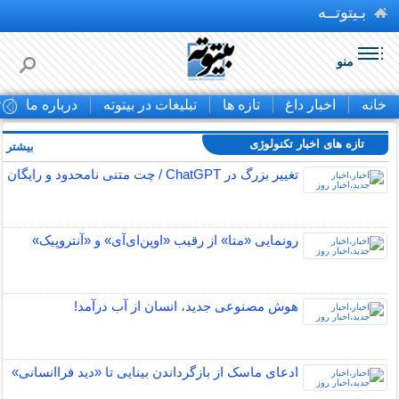
بـیتوتــه
منو
خانه
اخبار داغ
تازه ها
تبلیغات در بیتوته
درباره ما
ت
تازه های اخبار تکنولوژی
بیشتر »
تغییر بزرگ در ChatGPT / چت متنی نامحدود و رایگان
رونمایی «متا» از رقیب «اوپن‌ای‌آی» و «آنتروپیک»
هوش مصنوعی جدید، انسان از آب درآمد!
ادعای ماسک از بازگرداندن بینایی تا «دید فراانسانی»