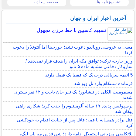
تیتر روزنامه ها
صحیفه سجادیه
آخرین اخبار ایران و جهان
تسهیم کاسپین با خط مرزی مجهول
مسی به عروسی رونالدو دعوت نشد؛ جورجینا اما آنتونلا را دعوت
کرد!
وزیر خارجه ترکیه: توافق مکه ایران را هدف قرار نمی‌دهد /
سازوکار دفاعی مشابه ماده ۵ ناتو
5 انیمه سریالی درجه‌یک که فقط یک فصل دارند
فرمانده سنتکام وارد تل‌آویو شد
مسمومیت الکلی در نیشابور؛ یک نفر جان باخت و ۱۲ نفر بستری
شدند
پرسپولیس پدیده ۱۹ ساله آلومینیوم را جذب کرد؛ شکاری راهی
پیکان شد
قتل برادر همسایه با قمه؛ قاتل پس از جنایت اقدام به خودکشی
کرد
بلاتکلیفی میزبانی استقلال ادامه دارد؛ شهرقدس میزبان لیگ،