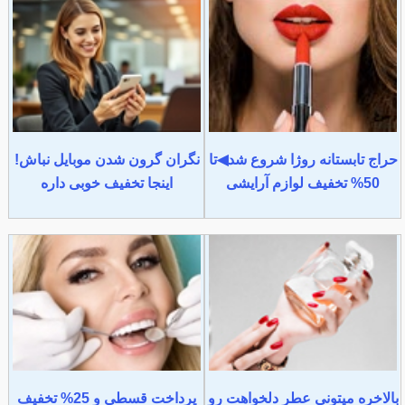
حراج تابستانه روژا شروع شد◀تا
نگران گرون شدن موبایل نباش!
50% تخفیف لوازم آرایشی
اینجا تخفیف خوبی داره
بالاخره میتونی عطر دلخواهت رو
پرداخت قسطی و 25% تخفیف