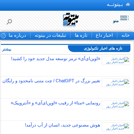
بـیتوتــه
منو
خانه
اخبار داغ
تازه ها
تبلیغات در بیتوته
درباره ما
ت
تازه های اخبار تکنولوژی
بیشتر »
«اوپن‌ای‌آی» ترمز توسعه مدل جدید خود را کشید!
تغییر بزرگ در ChatGPT / چت متنی نامحدود و رایگان
رونمایی «متا» از رقیب «اوپن‌ای‌آی» و «آنتروپیک»
هوش مصنوعی جدید، انسان از آب درآمد!