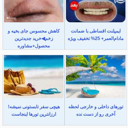
ایمپلنت اقساطی با ضمانت
کاهش محسوس جای بخیه و
مادام‌العمر+ 25% تخفیف ویژه
زخم◀خرید جدیدترین
محصول+مشاوره
تورهای داخلی و خارجی لحظه
هیچی سفر تابستونی نمیشه!
آخری رو از دست نده
ارزانترین تورها اینجاست