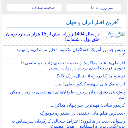
تیتر روزنامه ها
صحیفه سجادیه
آخرین اخبار ایران و جهان
در سال 1404 روزانه بیش از 15 هزار میلیارد تومان
خلق پول داشته‌ایم!
رئیس جمهور آمریکا افشاگران «کمبود ذخایر موشکی» را تهدید
کرد
افراطی‌ها علیه مذاکره؛ از ضدیت احمدی‌نژاد با دیپلماسی تا
نابودی فرصت احیای برجام در دولت رییسی
توضیح مارکا درباره 4 انتقال بزرگ لالیگا
این پیامک های سهمیه کنکور جعلی است
پیش‌بینی دقیق زمان برخورد طوفان‌های خورشیدی به زمین ممکن
شد
کریدور میانی؛ مهم‌ترین خبر پنهان مذاکرات
جدیدترین فیلم مانی حقیقی در جشنواره نیویورک
رسوایی جدید در هالیوود؛ اعتراف جنجالی کارگردان سرشناس به
دروغ‌گویی درباره استفاده از هوش مصنوعی!