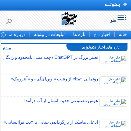
بـیتوتــه
منو
خانه
اخبار داغ
تازه ها
تبلیغات در بیتوته
درباره ما
ت
تازه های اخبار تکنولوژی
بیشتر »
تغییر بزرگ در ChatGPT / چت متنی نامحدود و رایگان
رونمایی «متا» از رقیب «اوپن‌ای‌آی» و «آنتروپیک»
هوش مصنوعی جدید، انسان از آب درآمد!
ادعای ماسک از بازگرداندن بینایی تا «دید فراانسانی»