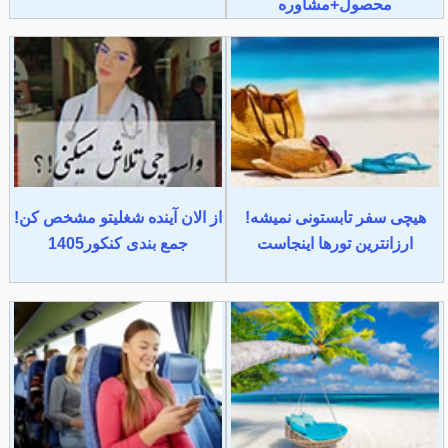
محصول+مشاوره
هیچی سفر تابستونی نمیشه!
از الان آینده شغلیتو مشخص کن!
ارزانترین تورها اینجاست
جمع بندی کنکور1405