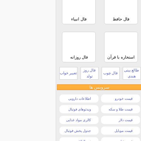
فال حافظ
فال انبیاء
استخاره با قرآن
فال روزانه
طالع بینی
فال روز
فال چوب
تعبیر خواب
هندی
تولد
سرویس ها
قیمت خودرو
اطلاعات دارویی
قیمت طلا و سکه
ویدئوهای فوتبال
قیمت دلار
کالری مواد غذایی
قیمت موبایل
جدول پخش فوتبال