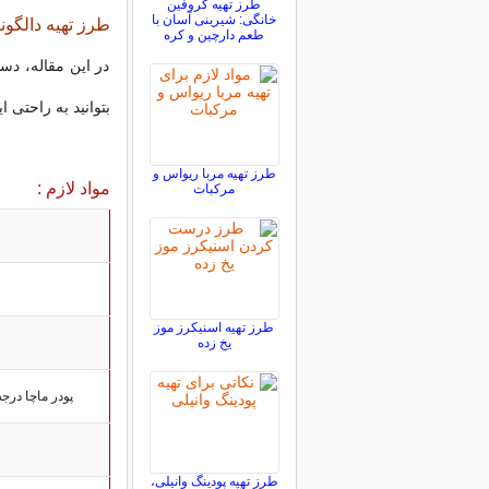
طرز تهیه کروفین
خانگی: شیرینی آسان با
طرز تهیه دالگونا 
طعم دارچین و کره
در این مقاله، دست
بتوانید به راحتی 
طرز تهیه مربا ریواس و
مواد لازم :
مرکبات
طرز تهیه اسنیکرز موز
یخ زده
پودر ماچا درج
طرز تهیه پودینگ وانیلی،