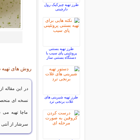
طرز تهیه چیزکیک رول
دارچینی
طرز تهیه بستنی
پروتئینی پای سیب با
دستگاه بستنی ساز
روش های تهیه دال
در این مقاله از
طرز تهیه شیرینی های
نسخه ای منحصر 
غلات برنجی ترد
ماچا تهیه می ش
سرشار از آنتی ا