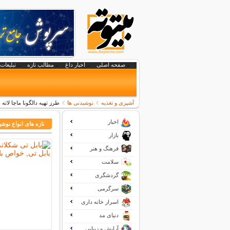
صفحه اصلی
اخبار داغ
مطالب تازه
تبلیغات 
آشپزی و تغذیه
نوشیدنی ها
طرز تهیه دالگونا ماچا لا
اخبار
تازه های انواع نوشی
بازار
فرهنگ و هنر
سلامت
گردشگری
سرگرمی
اسرار خانه داری
دنیای مد
آرایش و زیبایی