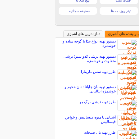
قیمت تبلت
نهج البلاغه
تیتر روزنامه ها
صحیفه سجادیه
پـربیننده های آشپزی
تـازه ترین های آشپزی
دستور تهیه انواع غذا با گوجه ساده و
خوشمزه
دستور تهیه ترشی کدو سبز؛ ترشی
متفاوت و خوشمزه
طرز تهیه سس مارینارا
دستور تهیه نان چاباتا ؛ نان حجیم و
خوشمزه ایتالیایی
طرز تهیه ترشی برگ مو
آشنایی با میوه فیسالیس و خواص
فیسالیس
طرز تهیه نان صبحانه