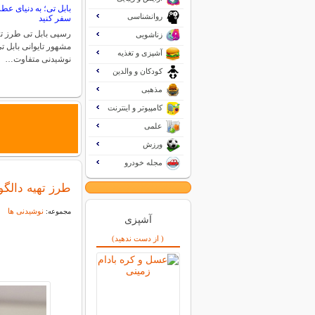
بابل تی؛ به دنیای عط
روانشناسی
سفر کنید
رسپی بابل تی طرز ته
زناشویی
مشهور تایوانی بابل ت
آشپزی و تغذیه
نوشیدنی متفاوت…
کودکان و والدین
مذهبی
کامپیوتر و اینترنت
علمی
ورزش
مجله خودرو
طرز تهیه دالگ
نوشیدنی ها
مجموعه:
آشپزی
( از دست ندهید)