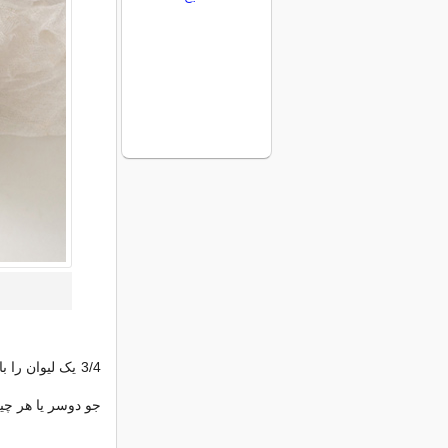
3/4 یک لیوان ر
جو دوسر یا هر چی