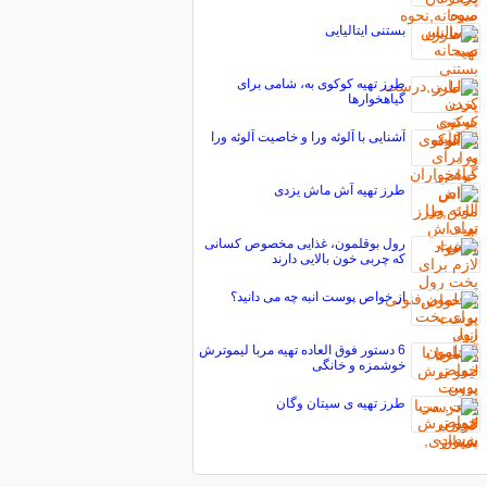
بستنی ایتالیایی
طرز تهیه کوکوی به، شامی برای
گیاهخوارها
آشنایی با آلوئه ورا و خاصیت آلوئه ورا
طرز تهیه آش ماش یزدی
رول بوقلمون، غذایی مخصوص کسانی
که چربی خون بالایی دارند
از خواص پوست انبه چه می دانید؟
6 دستور فوق العاده تهیه مربا لیموترش
خوشمزه و خانگی
طرز تهیه ی سیتان وگان