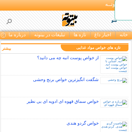
بـیتوتــه
منو
خانه
اخبار داغ
تازه ها
تبلیغات در بیتوته
درباره ما
ت
تازه های خواص مواد غذایی
بیشتر »
از خواص پوست انبه چه می دانید؟
شگفت انگیزترین خواص برنج وحشی
خواص سماق قهوه ای ادویه ای بی نظیر
خواص گردو هندی