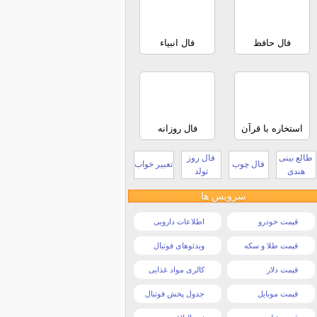
فال حافظ
فال انبیاء
استخاره با قرآن
فال روزانه
طالع بینی
فال روز
فال چوب
تعبیر خواب
هندی
تولد
سرویس ها
قیمت خودرو
اطلاعات دارویی
قیمت طلا و سکه
ویدئوهای فوتبال
قیمت دلار
کالری مواد غذایی
قیمت موبایل
جدول پخش فوتبال