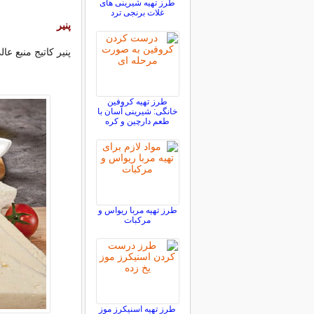
طرز تهیه شیرینی های
غلات برنجی ترد
پنیر
پنیر کاتیج منبع 
طرز تهیه کروفین
خانگی: شیرینی آسان با
طعم دارچین و کره
طرز تهیه مربا ریواس و
مرکبات
طرز تهیه اسنیکرز موز