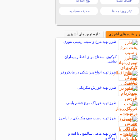
قیمت تبلت
نهج البلاغه
تیتر روزنامه ها
صحیفه سجادیه
پـربیننده های آشپزی
تـازه ترین های آشپزی
طرز تهیه مرغ و سیب زمینی تنوری
کوکوی اسفناج برای افطار بیماران
دیابتی
طرز تهیه انواع پیراشکی در مایکروفر
طرز تهیه خورش مکزیکی
طرز تهیه خوراک مرغ چشم بلبلی
طرز تهیه رست بیف مکزیکی با آرام پز
طرز تهیه ماهی سالمون با انبه و
آووکادو