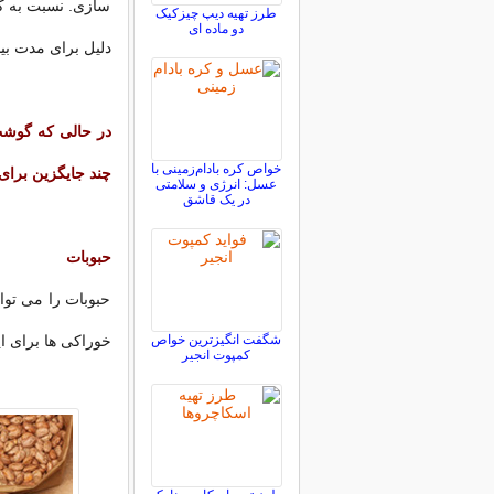
سازی. نسبت به ک
طرز تهیه دیپ چیزکیک
دو ماده ای
دلیل برای مدت بی
در حالی که گوشت 
خواص کره بادام‌زمینی با
چند جایگزین برای
عسل: انرژی و سلامتی
در یک قاشق
حبوبات
حبوبات را می توا
شگفت انگیزترین خواص
خوراکی ها برای ا
کمپوت انجیر