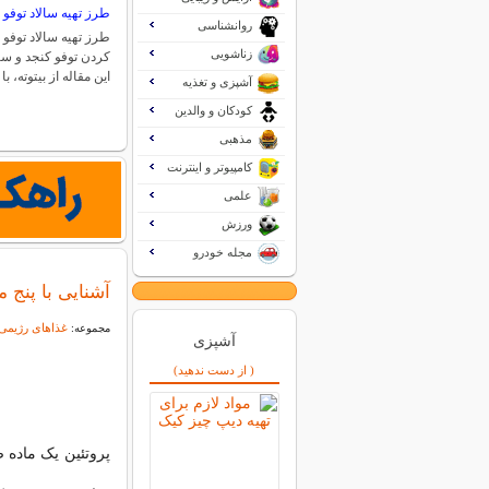
طرز تهیه سالاد توفو 
روانشناسی
طرز تهیه سالاد توف
زناشویی
کردن توفو کنجد و سال
این مقاله از بیتوته، 
آشپزی و تغذیه
کودکان و والدین
مذهبی
کامپیوتر و اینترنت
علمی
ورزش
مجله خودرو
آشنایی با پنج 
غذاهای رژیمی
مجموعه:
آشپزی
( از دست ندهید)
پروتئین یک ماده 