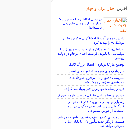
آخرین
اخبار ایران و جهان
در سال 1404 روزانه بیش از 15
هزار میلیارد تومان خلق پول
داشته‌ایم!
رئیس جمهور آمریکا افشاگران «کمبود ذخایر
موشکی» را تهدید کرد
افراطی‌ها علیه مذاکره؛ از ضدیت احمدی‌نژاد با
دیپلماسی تا نابودی فرصت احیای برجام در دولت
رییسی
توضیح مارکا درباره 4 انتقال بزرگ لالیگا
این پیامک های سهمیه کنکور جعلی است
پیش‌بینی دقیق زمان برخورد طوفان‌های
خورشیدی به زمین ممکن شد
کریدور میانی؛ مهم‌ترین خبر پنهان مذاکرات
جدیدترین فیلم مانی حقیقی در جشنواره نیویورک
رسوایی جدید در هالیوود؛ اعتراف جنجالی
کارگردان سرشناس به دروغ‌گویی درباره
استفاده از هوش مصنوعی!
تمام مردانی که در صف پوشیدن لباس جیمز باند
هستند/ بازیگر جدید مأمور ۰۰۷ تا پایان سال
معرفی خواهد شد