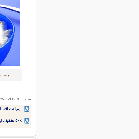
ماست چک
منبع : novinzi.com
ایمپلنت اقسا
۵۰٪ تخفیف ارتودنسی دندان اقساطی بدون نیاز به چک یا سفته!