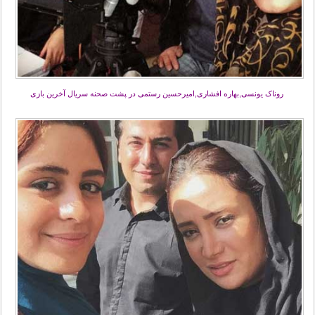
روناک یونسی,بهاره افشاری,امیرحسین رستمی در پشت صحنه سریال آخرین بازی