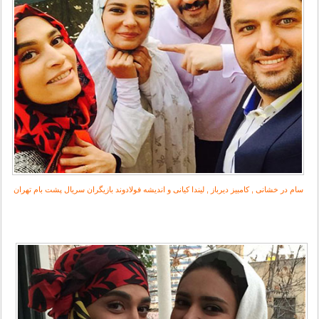
سام در خشانی , کامبیز دیرباز , لیندا کیانی و اندیشه فولادوند بازیگران سریال پشت بام تهران