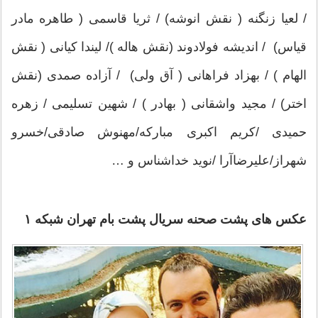
/ لعیا زنگنه ( نقش انوشه) / ثریا قاسمی ( طاهره مادر
قیاس) / اندیشه فولادوند (نقش هاله )/ لیندا کیانی ( نقش
الهام ) / بهزاد فراهانی ( آق ولی) / آزاده صمدی (نقش
اختر) / مجید واشقانی ( بهادر ) / شهین تسلیمی / زهره
حمیدی /کریم اکبری مبارکه/مهنوش صادقی/خسرو
شهراز/علیرضاآرا /نوید خداشناس و …
عکس های پشت صحنه سریال پشت بام تهران شبکه ۱