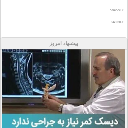
campec.ir
tazeno.ir
پیشنهاد امروز