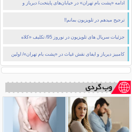
ادامه «پشت بام تهران»‌ در خیابان‌های پایتخت/ دیرباز و
فولادوند مقابل دوربین
ترجیح میدهم در تلویزیون بمانم!!
جزئیات سریال های تلویزیون در نوروز 95/ تکلیف «کلاه
قرمزی» مشخص نیست
کامبیز دیرباز و ایفای نقش غیاث در «پشت بام تهران»/ اولین
تصاویر از سریال جدید توفیقی