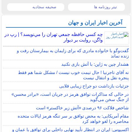
تیتر روزنامه ها
صحیفه سجادیه
آخرین اخبار ایران و جهان
چه كسي حافظه جمعي تهران را مي‌نويسد؟ | رپ در
واگن، روايت بر ديوار
گفت‌وگو با خانواده مادری که برای زایمان به بیمارستان رفت و
زنده نماند
هشدار چین به ژاپن: با آتش بازی نکنید
نه آقای تاجرنیا ! حال تیمت خوب نیست / مشکل شما هم فقط
پنجره نقل و انتقال نیست
جزئیات بازداشت دو جراح زیبایی قلابی
در حالی که مذاکرات توافق هرمز در جریان است، «برادر محسن»
از جنگ سخن می‌گوید
شاخص فلاکت ۹۶ درصدی «آتش زیر خاکستر» است
مقام آمریکایی: به محض توافق بر سر تنگه هرمز ایالات متحده
محاصره را لغو خواهد کرد
اکسیوس: ایران در انتظار تأیید نهایی داخلی برای توافق با عمان و