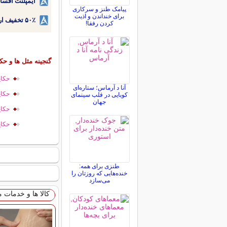
ایمپلنت اقسا
پیامک طنز و سرکاری
برای خنداندن و اذیت
۵۰٪ تخفیف ارتودنسی دندان اقساطی بدون نیاز به چک یا سفته!
کردن رفقا!
گنجینه مثل ها و حک
حكای
آنا د آرماس؛ ستاره‌ای
حكای
کوبایی در قلب سینمای
جهان
حكای
حكای
طنزی برای همه:
خنده‌هایی که روزتان را
می‌سازد
کالا ها و خدمات 