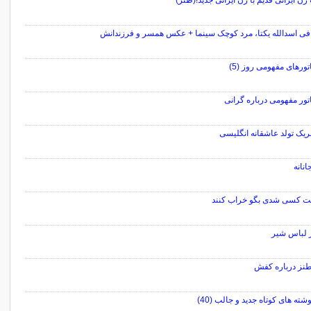
زن ایرانی قدیم با زن ایرانی جدید!(طنز)
افی اسدالله یکتا، مرد کوچک سینما + عکس همسر و فرزندانش
تورهای مفهومی روز (5)
تور مفهومی درباره گرانی
ریک تولد عاشقانه انگلیسی
انانه
ت کسی شدی بگو خراب کنند
ر لباس شیر
نز درباره کفش
شته های کوتاه جدید و جالب (40)