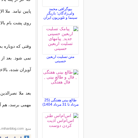
بیوگرافی محمد
پایین نیامد. ملا ا
ولی‌زادگان؛ بازیگر
سینما و تلویزیون ایران
روی پشت بام بالا 
وقتی که دوباره به
متن تسلیت اربعین
نمی شود. بعد از
حسینی
آویزان شده، بالاخ
بعد ملا نصرالدی
طالع بینی هفتگی (25
مرداد تا 31 مرداد 1404)
مهمی برسد، هم آ
منبع: parcha.mihanblog.com