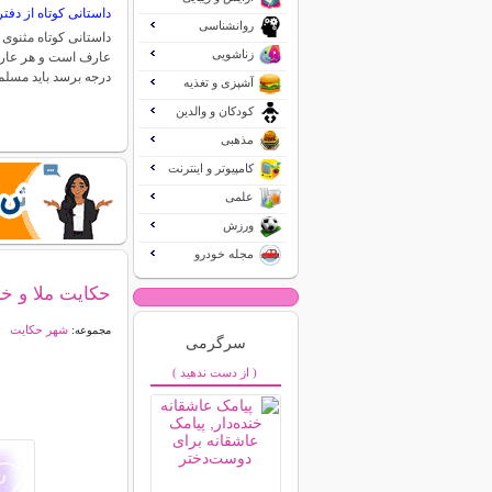
داستانی کوتاه از دفت
روانشناسی
داستانی کوتاه مثنوی 
زناشویی
عارف است و هر عارف 
درجه برسد باید مسل
آشپزی و تغذیه
کودکان و والدین
مذهبی
کامپیوتر و اینترنت
علمی
ورزش
مجله خودرو
حكایت ملا و 
شهر حکایت
مجموعه:
سرگرمی
( از دست ندهید )