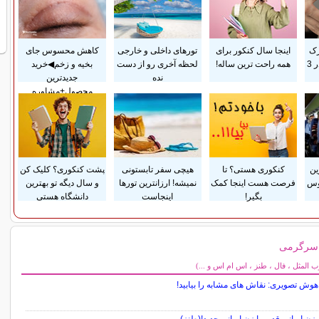
رک
اینجا سال کنکور برای
تورهای داخلی و خارجی
کاهش محسوس جای
پوستی زایمان فقط در 3
همه راحت ترین ساله!
لحظه آخری رو از دست
بخیه و زخم◀خرید
نده
جدیدترین
محصول+مشاوره
ین
کنکوری هستی؟ تا
هیچی سفر تابستونی
پشت کنکوری؟ کلیک کن
وس
فرصت هست اینجا کمک
نمیشه! ارزانترین تورها
و سال دیگه تو بهترین
بگیر!
اینجاست
دانشگاه هستی
 سرگرمی
می
المثل ، فال ، طنز ، اس ام اس و ...)
وش تصویری: نقاش های مشابه را بیابید!