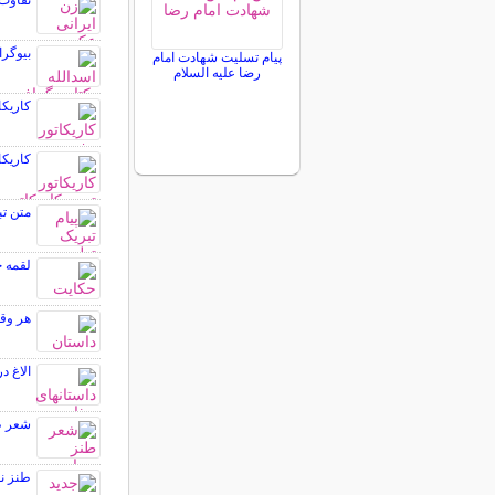
تفاوت 
بیوگر
پیام تسلیت شهادت امام
رضا علیه السلام
کاریکا
کاریکا
متن تب
لقمه ج
هر وق
الاغ د
شعر ط
طنز نو