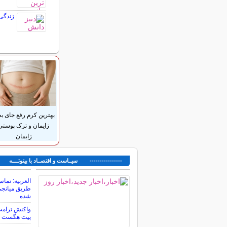
زندگی
بهترین کرم رفع جای بخ
زایمان و ترک پوستی
زایمان
---------------- سیــاست و اقتصــاد با بیتوتــــه ---
العربیه: تماس
طریق میانجی‌ه
شده
واکنش ترامپ 
پیت هگست