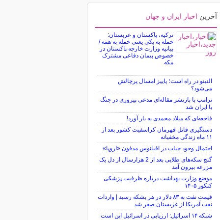
آخرین
اخبار ایران و جهان
ترکیه، پاکستان و عربستان:
حمله به یکی یعنی حمله به همه /
بیانیه وزارت خارجه پاکستان در
خصوص پیمان دفاعی مشترک
مکه
النینو در راه است؛ پاییز امسال پرچالش
می‌شود؟
ترامپ با بازنشر مقاله‌ای مدعی پیروزی در جنگ
با ایران شد
فاجعه‌ای که میلاد محمدی به بار آورد!
دستگیری قاتل قهرمان کراسفیت کشور بعد از
۱۱ ماه زندگی مخفیانه
احتمال وجود حیات در اقیانوس مدفون «اروپا»
گنج سکه‌های طلایی بعد از 2 هزارسال از دل یک
مزرعه بیرون آمد
موضع وزارت بهداشت درباره ظرفیت پزشکی
کنکور ۱۴۰۵
قیمت نفت به ۸۳ دلار در هر بشکه رسید | واردات
نفت آمریکا از عربستان صفر شد
شبکه ۱۴ اسرائیل: ارزیابی در اسرائیل این است