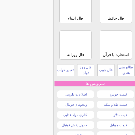
فال حافظ
فال انبیاء
استخاره با قرآن
فال روزانه
طالع بینی
فال روز
فال چوب
تعبیر خواب
هندی
تولد
سرویس ها
قیمت خودرو
اطلاعات دارویی
قیمت طلا و سکه
ویدئوهای فوتبال
قیمت دلار
کالری مواد غذایی
قیمت موبایل
جدول پخش فوتبال