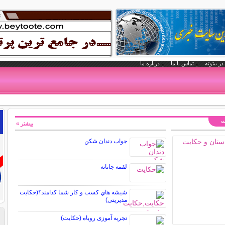
در بیتوته
تماس با ما
درباره ما
ت
بیشتر »
جواب دندان شکن
لقمه جانانه
شيشه هاي كسب و كار شما كدامند؟(حکایت
مدیریتی)
تجربه آموزی روباه (حکایت)