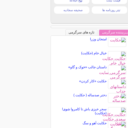
قیمت تبلت
نهج البلاغه
تیتر روزنامه ها
صحیفه سجادیه
پـربیننده سرگرمی
تازه های سرگرمی
امتحان وزرا
خیال خام (حکایت)
داستان جالب «خوک و گاو»
حکایت «کار کردن»
دختر صدساله ( حکایت )
سحر خیزی باش تا کامروا شوی!
(حکایت)
حکایت آهو و سگ