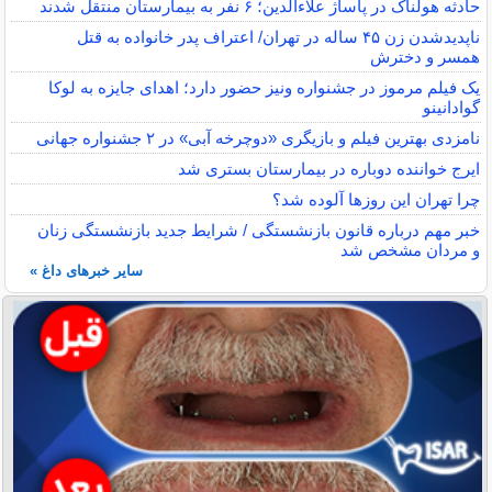
حادثه هولناک در پاساژ علاءالدین؛ ۶ نفر به بیمارستان منتقل شدند
ناپدیدشدن زن ۴۵ ساله در تهران/ اعتراف پدر خانواده به قتل
همسر و دخترش
یک فیلم مرموز در جشنواره ونیز حضور دارد؛ اهدای جایزه به لوکا
گوادانینو
نامزدی بهترین فیلم و بازیگری «دوچرخه آبی» در ۲ جشنواره جهانی
ایرج خواننده دوباره در بیمارستان بستری شد
چرا تهران این روزها آلوده شد؟
خبر مهم درباره قانون بازنشستگی / شرایط جدید بازنشستگی زنان
و مردان مشخص شد
سایر خبرهای داغ »