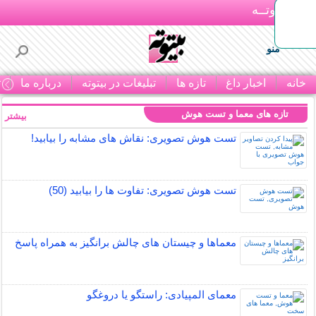
بـیتوتــه
منو
خانه
اخبار داغ
تازه ها
تبلیغات در بیتوته
درباره ما
ت
تازه های معما و تست هوش
بیشتر »
تست هوش تصویری: نقاش های مشابه را بیابید!
تست هوش تصویری: تفاوت ها را بیابید (50)
معماها و چیستان های چالش برانگیز به همراه پاسخ
معمای المپیادی: راستگو یا دروغگو