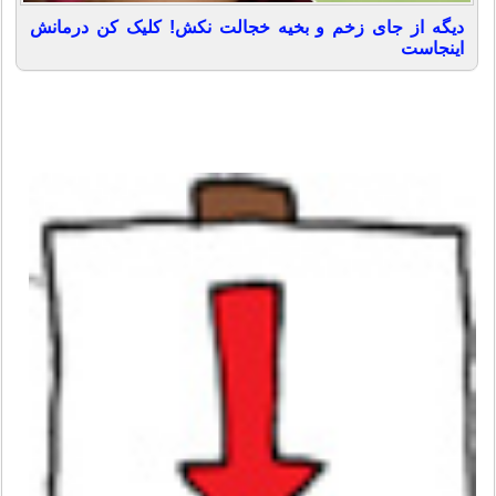
دیگه از جای زخم و بخیه خجالت نکش! کلیک کن درمانش
اینجاست