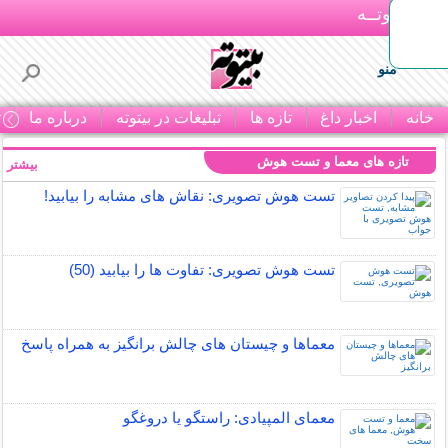
بـیتوتــه
منو
خانه
اخبار داغ
تازه ها
تبلیغات در بیتوته
درباره ما
ت
تازه های معما و تست هوش
بیشتر »
تست هوش تصویری: نقاش های مشابه را بیابید!
تست هوش تصویری: تفاوت ها را بیابید (50)
معماها و چیستان های چالش برانگیز به همراه پاسخ
معمای المپیادی: راستگو یا دروغگو