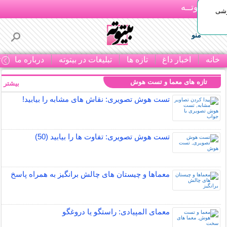
بـیتوتــه
وشی
منو
خانه
اخبار داغ
تازه ها
تبلیغات در بیتوته
درباره ما
ت
تازه های معما و تست هوش
بیشتر »
تست هوش تصویری: نقاش های مشابه را بیابید!
تست هوش تصویری: تفاوت ها را بیابید (50)
معماها و چیستان های چالش برانگیز به همراه پاسخ
معمای المپیادی: راستگو یا دروغگو