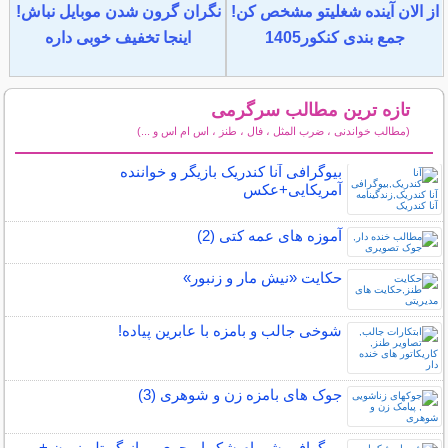
از الان آینده شغلیتو مشخص کن!
نگران گرون شدن موبایل نباش!
جمع بندی کنکور1405
اینجا تخفیف خوبی داره
تازه ترین مطالب سرگرمی
(مطالب خواندنی ، ضرب المثل ، فال ، طنز ، اس ام اس و ...)
سایر مطالب سرگرمی
بیوگرافی آنا کندریک بازیگر و خواننده
آمریکایی+عکس
آموزه های عمه کتی (2)
حکایت «نیش مار و زنبور»
شوخی جالب و بامزه با عابرین پیاده!
جوک های بامزه زن و شوهری (3)
بیوگرافی شهرام شکیبا مجری و بازیگر تلویزیون +