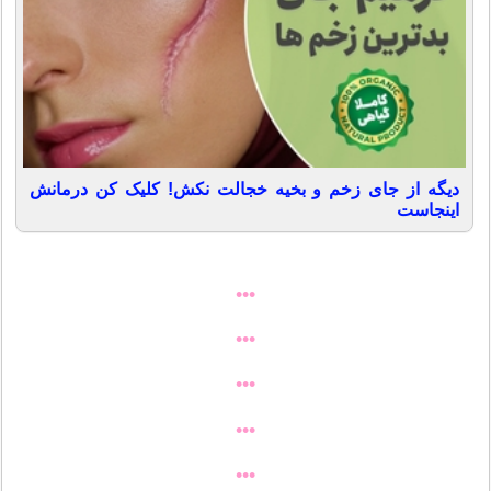
دیگه از جای زخم و بخیه خجالت نکش! کلیک کن درمانش
اینجاست
•••
•••
•••
•••
•••