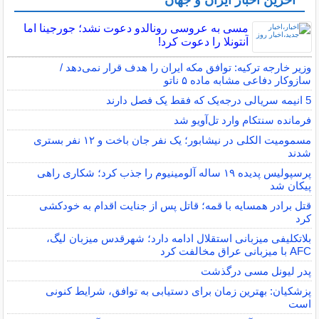
آخرین اخبار ایران و جهان
مسی به عروسی رونالدو دعوت نشد؛ جورجینا اما
آنتونلا را دعوت کرد!
وزیر خارجه ترکیه: توافق مکه ایران را هدف قرار نمی‌دهد /
سازوکار دفاعی مشابه ماده ۵ ناتو
5 انیمه سریالی درجه‌یک که فقط یک فصل دارند
فرمانده سنتکام وارد تل‌آویو شد
مسمومیت الکلی در نیشابور؛ یک نفر جان باخت و ۱۲ نفر بستری
شدند
پرسپولیس پدیده ۱۹ ساله آلومینیوم را جذب کرد؛ شکاری راهی
پیکان شد
قتل برادر همسایه با قمه؛ قاتل پس از جنایت اقدام به خودکشی
کرد
بلاتکلیفی میزبانی استقلال ادامه دارد؛ شهرقدس میزبان لیگ،
AFC با میزبانی عراق مخالفت کرد
پدر لیونل مسی درگذشت
پزشکیان: بهترین زمان برای دستیابی به توافق، شرایط کنونی
است