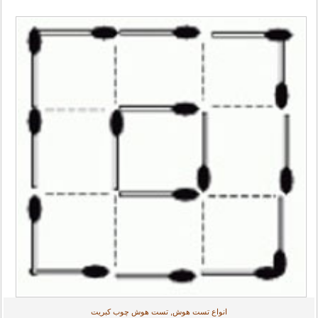
انواع تست هوش, تست هوش چوب کبریت