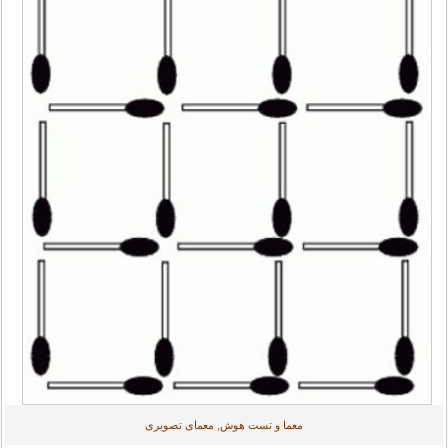
معما و تست هوش, معمای تصویری