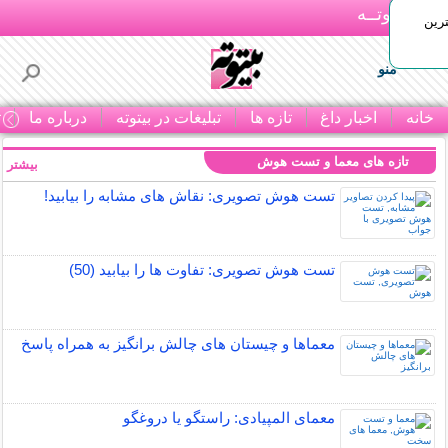
بـیتوتــه
رین
منو
خانه
اخبار داغ
تازه ها
تبلیغات در بیتوته
درباره ما
ت
تازه های معما و تست هوش
بیشتر »
تست هوش تصویری: نقاش های مشابه را بیابید!
تست هوش تصویری: تفاوت ها را بیابید (50)
معماها و چیستان های چالش برانگیز به همراه پاسخ
معمای المپیادی: راستگو یا دروغگو