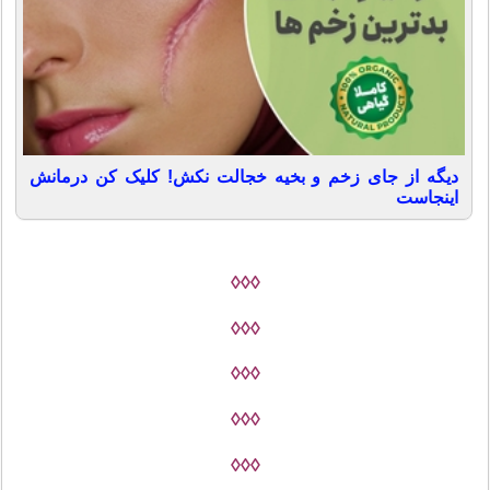
دیگه از جای زخم و بخیه خجالت نکش! کلیک کن درمانش
اینجاست
◊◊◊
◊◊◊
◊◊◊
◊◊◊
◊◊◊