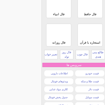
فال حافظ
فال انبیاء
استخاره با قرآن
فال روزانه
طالع بینی
فال روز
فال چوب
تعبیر خواب
هندی
تولد
سرویس ها
قیمت خودرو
اطلاعات دارویی
قیمت طلا و سکه
ویدئوهای فوتبال
قیمت دلار
کالری مواد غذایی
قیمت موبایل
جدول پخش فوتبال