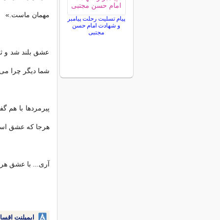
مهمان ماست.»
پیام تسلیت رحلت پیامبر
و شهادت امام حسن
مجتبی
عشق بلند شد و ثرو
شما دیگر چرا می 
پیرمردها با هم گ
هرجا که عشق اس
آری... با عشق هر 
ایمپلنت اقسا