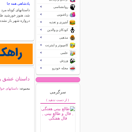
پادشاهی همه جا
روانشناسی
داستانهای کوتاه مرد
زناشویی
شد، هنوز خورشید طلو
دروازه شهر باز نشد
آشپزی و تغذیه
کودکان و والدین
مذهبی
کامپیوتر و اینترنت
علمی
ورزش
مجله خودرو
داستان عشق و
داستانهای خوا
مجموعه:
سرگرمی
( از دست ندهید )