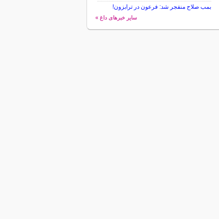
بمب صلاح منفجر شد: فرعون در ترابزون!
سایر خبرهای داغ »