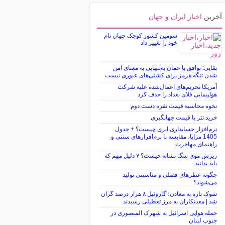
آخرین
اخبار ایران و جهان
سومین کشور کوچک جهان نام
خود را تغییر داد
بقایی: توافق با عمان به‌تنهایی به معنای امن
شدن تنگه هرمز برای کشتی‌های عبوری نیست
آمریکا تحریم‌های اعمال‌شده علیه شرکت
هواپیمایی فلای بغداد را حذف کرد
نحوه محاسبه قیمت نقره دست دوم
خرید تتر با قیمت جهانگیری
نرم‌افزار حسابداری ابری چیست؟ + جدول
1405 مزایا، مقایسه با نرم‌افزارهای سنتی و
راهنمای مهاجرت
ریزش موی سگ نشانه چیست؟ ۷ دلیل مهم که
باید بدانید
چگونه عطرهای فصلی و مناسبتی تولید
می‌شوند؟
شوک تازه به معادن؛ گازوئیل ۸ هزار درصد گران
شد | معدنکاران به مرز تعطیلی رسیدند
حمله هوایی اسرائیل به شهرک المنصوری در
جنوب لبنان