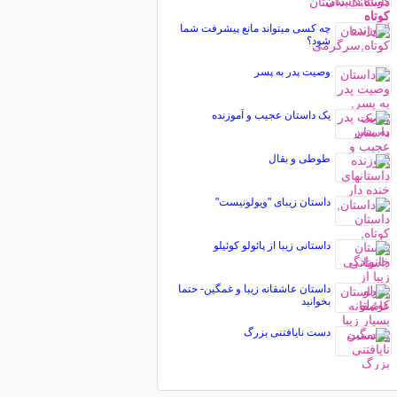
چه کسی میتواند مانع پیشرفت شما
شود؟
وصیت پدر به پسر
یک داستان عجیب و آموزنده
طوطی و بقال
داستان زیبای "ویولونیست"
داستانی زیبا از پائولو کوئیلو
داستان عاشقانه زیبا و غمگین- حتما
بخوانید
دست نایافتنی بزرگ