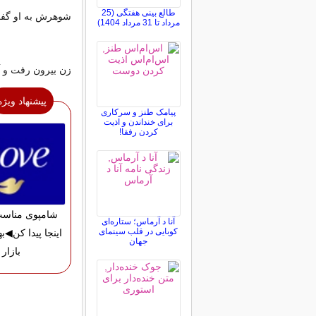
طالع بینی هفتگی (25
شوهرش به او گفت:
مرداد تا 31 مرداد 1404)
زن بیرون رفت و آن
پیشنهاد ویژه
پیامک طنز و سرکاری
برای خنداندن و اذیت
کردن رفقا!
شامپوی مناسب
آنا د آرماس؛ ستاره‌ای
کوبایی در قلب سینمای
اینجا پیدا کن◀به
جهان
بازار