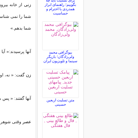
برای تسلیت باید چه
زنی
از خانه بیرون
بگوییم؛ راهنمای ابراز
همدردی با احترام و
حساسیت
شما را نمی شناسم
شما بدهم.»
آنها پرسیدند:« آی
بیوگرافی محمد
ولی‌زادگان؛ بازیگر
سینما و تلویزیون ایران
زن
گفت: « نه، او 
آنها گفتند: « پس 
متن تسلیت اربعین
حسینی
عصر
وقتی شوهر ب