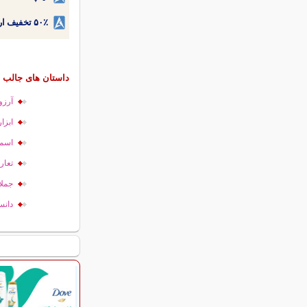
۵۰٪ تخفیف ارتودنسی دندان اقساطی بدون نیاز به چک یا سفته!
داستان های جالب و
آرزو
ابزا
اسم 
تعار
جملا
دانس