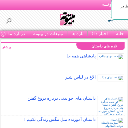
بـیتوتــه
ط در
منو
خانه
اخبار داغ
تازه ها
تبلیغات در بیتوته
درباره ما
ت
تازه های داستان
بیشتر »
پادشاهی همه جا
الاغ در لباس شیر
داستان های خواندنی درباره دروغ گفتن
داستان آموزنده مثل مگس زندگی نکنیم!!