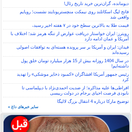
دیومانده، گران‌ترین خرید تاریخ رئال!
فاتح لیگ اسکاتلند روی نیمکت منچستریونایتد نشست؛ رویایم
واقعی شد
قیمت طلا به بالاترین سطح خود در ۷ هفته اخیر رسید،
رویترز: ایران خواستار دریافت عوارض از تنگه هرمز شد؛ اختلاف با
آمریکا و عمان ادامه دارد
فیدان: ایران و آمریکا بر سر پرونده هسته‌ای به توافقات اصولی
رسیده‌اند
در سال 1404 روزانه بیش از 15 هزار میلیارد تومان خلق پول
داشته‌ایم!
رئیس جمهور آمریکا افشاگران «کمبود ذخایر موشکی» را تهدید
کرد
افراطی‌ها علیه مذاکره؛ از ضدیت احمدی‌نژاد با دیپلماسی تا
نابودی فرصت احیای برجام در دولت رییسی
توضیح مارکا درباره 4 انتقال بزرگ لالیگا
سایر خبرهای داغ »