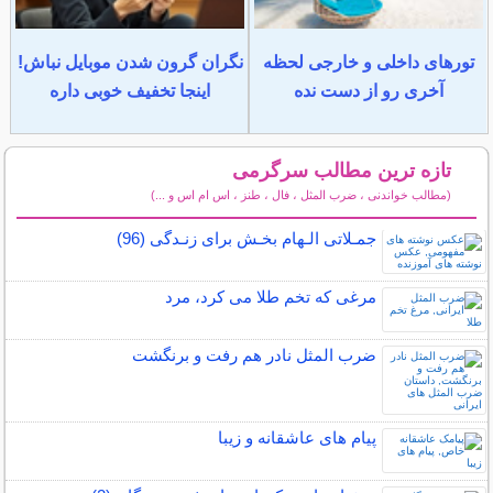
تورهای داخلی و خارجی لحظه
نگران گرون شدن موبایل نباش!
آخری رو از دست نده
اینجا تخفیف خوبی داره
تازه ترین مطالب سرگرمی
(مطالب خواندنی ، ضرب المثل ، فال ، طنز ، اس ام اس و ...)
سایر مطالب سرگرمی
جمـلاتی الـهام بخـش برای زنـدگی (96)
مرغی که تخم طلا می کرد، مرد
ضرب المثل نادر هم رفت و برنگشت
پیام های عاشقانه و زیبا