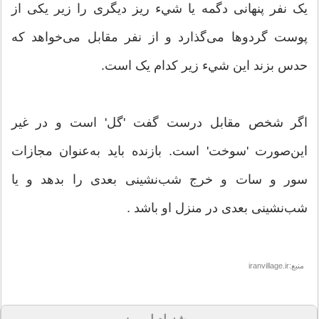
يک نفر پنهانى دگمه يا شيء ريز ديگرى را زير يکى از
پوست گردوها مى‌گذارد و از نفر مقابل مى‌خواهد که
حدس بزند اين شيء زير کدام يک است.
اگر شخص مقابل درست گفت 'گل' است و در غير
اين‌صورت 'سوخت' است. بازنده بايد به‌عنوان مجازات
سور و سات و خرج شب‌نشينى بعدى را بدهد و يا
شب‌نشينى بعدى در منزل او باشد .
منبع:iranvillage.ir