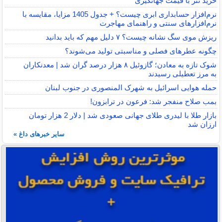
خرید تتر با قیمت جهانگیری
نرم‌افزار حسابداری ابری چیست؟ + جدول 1405 مزایا، مقایسه با
نرم‌افزارهای سنتی و راهنمای مهاجرت
ریزش موی سگ نشانه چیست؟ ۷ دلیل مهم که باید بدانید
چگونه عطرهای فصلی و مناسبتی تولید می‌شوند؟
شوک تازه به معادن؛ گازوئیل ۸ هزار درصد گران شد | معدنکاران
به مرز تعطیلی رسیدند
حمله هوایی اسرائیل به شهرک المنصوری در جنوب لبنان
بمب صلاح منفجر شد: فرعون در ترابزون!
بازار طلا با لیدری طلای جهانی صعودی شد | دلار 2 هزار تومان
ارزان شد
سایر خبرهای داغ »