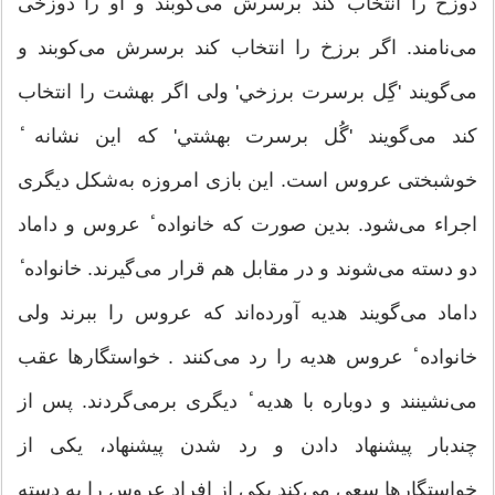
دوزخ را انتخاب کند برسرش مى‌کوبند و او را دوزخى
مى‌نامند. اگر برزخ را انتخاب کند برسرش مى‌کوبند و
مى‌گويند 'گِل برسرت برزخي' ولى اگر بهشت را انتخاب
کند مى‌گويند 'گُل برسرت بهشتي' که اين نشانه ٔ
خوشبختى عروس است. اين بازى امروزه به‌شکل ديگرى
اجراء مى‌شود. بدين صورت که خانواده ٔ عروس و داماد
دو دسته مى‌شوند و در مقابل هم قرار مى‌گيرند. خانواده ٔ
داماد مى‌گويند هديه آورده‌اند که عروس را ببرند ولى
خانواده ٔ عروس هديه را رد مى‌کنند . خواستگارها عقب
مى‌نشينند و دوباره با هديه ٔ ديگرى برمى‌گردند. پس از
چندبار پيشنهاد دادن و رد شدن پيشنهاد، يکى از
خواستگارها سعى مى‌کند يکى از افراد عروس را به دسته