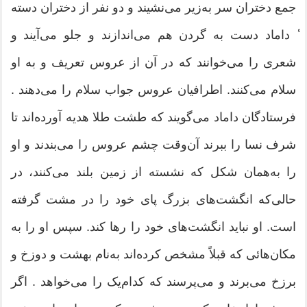
جمع دختران سر به‌زير مى‌نشيند و دو نفر از دختران دسته
ٔ داماد دست به گردن هم مى‌اندازند و جلو مى‌آيند و
شعرى را مى‌خوانند که در آن از عروس تعريف و به او
سلام مى‌کنند. اطرافيان عروس جواب سلام را مى‌دهند .
فرستادگان داماد مى‌گويند که طشت طلا هديه آورده‌اند تا
شرف نسا را ببرند آن‌وقت چشم عروس را مى‌بندند و او
را به‌همان شکل که نشسته از زمين بلند مى‌کنند، در
حالى‌که انگشت‌هاى بزرگ پاى خود را در مشت گرفته
است. او نبايد انگشت‌هاى خود را رها کند. سپس او را به
مکان‌هائى که قبلاً مشخص کرده‌اند به‌نام بهشت و دوزخ و
برزخ مى‌برند و مى‌پرسند که کدام‌يک را مى‌خواهد . اگر