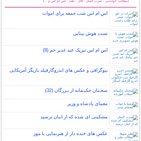
(مطالب خواندنی ، ضرب المثل ، فال ، طنز ، اس ام اس و ...)
سایر مطالب سرگرمی
اس ام اس شب جمعه برای اموات
تست هوش بینایی
اس ام اس تبریک عید غدیر خم (8)
بیوگرافی و عکس های اندروگارفیلد بازیگر آمریکایی
سخـنان حکیـمانه از بـزرگان (32)
معمای پادشاه و وزیر
مشکینی ای شده که از انبان ترسید
عکس های خنده دار از هنرنمایی با موز