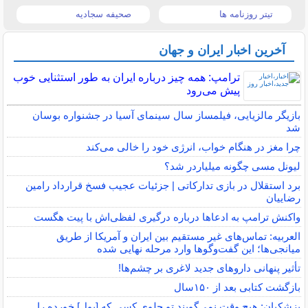
تیتر روزنامه ها
صحیفه سجادیه
آخرین اخبار ایران و جهان
ترامپ: همه چیز درباره ایران به طور استثنایی خوب
پیش می‌رود
بازیگر مالزیایی، فیلمساز سال سینمای آسیا در جشنواره بوسان
شد
چرا مغز در هنگام خواب، انرژی خود را خالی می‌کند
لیونل مسی چگونه میلیاردر شد؟
برد استقلال در بازی تدارکاتی | جزئیات عجیب فسخ قرارداد رامین
رضاییان
واکنش ترامپ به ادعاها درباره درگیری لفظی‌اش با پیت هگست
العربیه: تماس‌های غیر مستقیم بین ایران و آمریکا از طریق
میانجی‌ها؛ این گفت‌و‌گو‌ها وارد مرحله نهایی شده
تأثیر پنهانی داروهای جدید لاغری بر چشم‌ها!
بازگشت کتابی بعد از ۱۵۰سال
پزشکیان: هیچ وقت نمی‌گویند تو جلوی کسی که [پول] خورده را