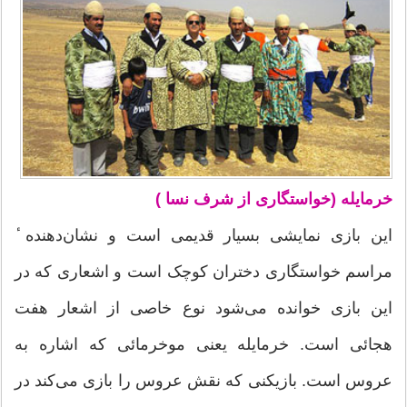
خرمايله (خواستگارى از شرف نسا )
اين بازى نمايشى بسيار قديمى است و نشان‌دهنده ٔ
مراسم خواستگارى دختران کوچک است و اشعارى که در
اين بازى خوانده مى‌شود نوع خاصى از اشعار هفت
هجائى است. خرمايله يعنى موخرمائى که اشاره به
عروس است. بازيکنى که نقش عروس را بازى مى‌کند در