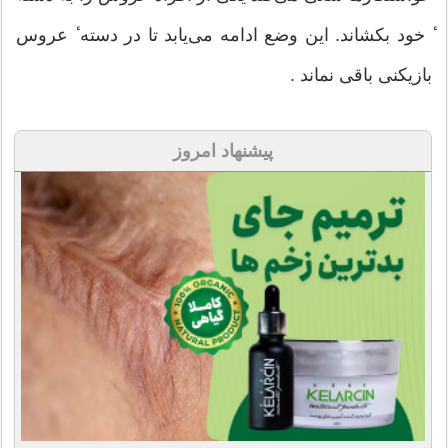
ٔ خود بکشاند. اين وضع ادامه مى‌يابد تا در دسته ٔ عروس
بازيکنى باقى نماند .
پیشنهاد امروز