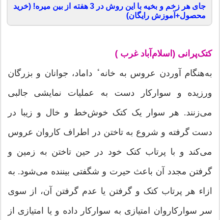
جای هر زخم و بخیه با این روش در 3 هفته از بین میره! (خرید
محصول+آموزش رایگان)
کتک‌پرانى (اسلام‌آباد غرب )
به‌هنگام آوردن عروس به خانه ٔ داماد، جوانان و بزرگان
ورزيده و سوارکار دست به عمليات نمايشى جالبى
مى‌زنند. هر سوار يک کتک خوش‌خط و خال و زيبا در
دست گرفته و شروع به تاختن در اطراف کاروان عروس
مى‌کند و با پرتاب کتک خود در حين تاختن به زمين و
گرفتن مجدد آن باعث حيرت و شگفتى بيننده مى‌شود. به
ازاء هر پرتاب کتک و گرفتن يا عدم گرفتن آن، از سوى
سر سوارکاروان امتيازى به سوارکار داده و يا امتيازى از