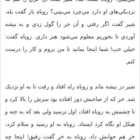
نزديكي‌هاي او دارد مي‌چرد مي‌بيني؟ روباه باز گفت بله.
شير گفت اگر رفتي و آن خر را گول زدي و به بيشه
آوردي تا بخوريم معلوم مي‌شود هنر داري. روباه گفت:
خيلي خب! شما اينجا بمانيد تا من بروم و كار را درست
كنم.
شير در بيشه ماند و روباه راه افتاد و رفت تا به او نزديك
شد. خر كه از صاحبش دور افتاده بود سرش را بالا كرد و
تا چشمش به روباه افتاد، اول ترسيد ولي بعد كه به جثه و
هيكل او نگاه كرد ايستاد. روباه به او رسيد و سلام كرد،
خر هم جوابش داد. روباه به خر گفت رفيق! اينجا چه