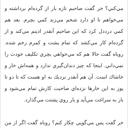
مي‌كني؟ خر گفت صاحبم تازه بار از گرده‌ام برداشته و
مي‌خواهم تا او دارد شخم مي‌زند كمي بچرم. بعد هم
كمي درددل كرد كه اين صاحبم آنقدر اذيتم مي‌كند و از
گرده‌ام كار مي‌كشد كه تمام پشت و كمرم زخم شده.
روباه گفت حالا هم كه مي‌خواهي بچري تكليف خودت را
نمي‌داني. اينجا كه چيز دندان‌گيري ندارد و همه‌اش خار و
خاشاك است. آن هم آنقدر نزديك به او هست كه تا دو تا
پوز به اين خارها نزده‌اي صاحبت كارش تمام مي‌شود و
باز به سراغت مي‌آيد و بار روي پشتت مي‌گذارد.
خر گفت پس مي‌گويي چكار كنم؟ روباه گفت اگر از من