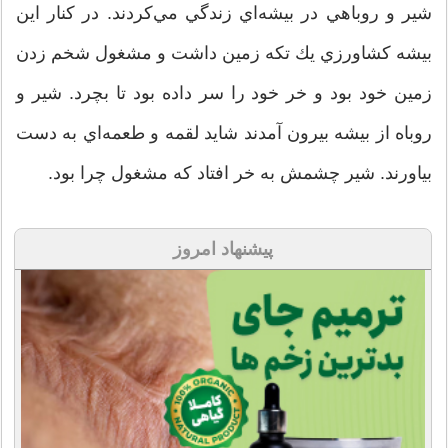
شير و روباهي در بيشه‌اي زندگي مي‌كردند. در كنار اين
بيشه كشاورزي يك تكه زمين داشت و مشغول شخم زدن
زمين خود بود و خر خود را سر داده بود تا بچرد. شير و
روباه از بيشه بيرون آمدند شايد لقمه و طعمه‌اي به دست
بياورند. شير چشمش به خر افتاد كه مشغول چرا بود.
پیشنهاد امروز