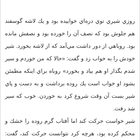
روزي شيري توي دره‌اي خوابيده بود و يك لاشه گوسفند
هم جلوش بود كه نصف آن را خورده بود و نصفش مانده
بود. روباهي از دور داشت مي‌آمد كه از لاشه بخورد. شير
خودش را به خواب زد و گفت: «حالا كه من خوردم و سير
شدم بگذار او هم بياد و بخورد» روباه براي اينكه مطمئن
بشود او خواب است يك روده برداشت و به دست و پاي
شير بست آن وقت شروع كرد به خوردن. خوب كه سير
شد رفت.
شير خواست حركت كند اما آفتاب گرم روده را خشك و
محكم كرده بود، هرچه كرد نتوانست حركت كند، گفت: