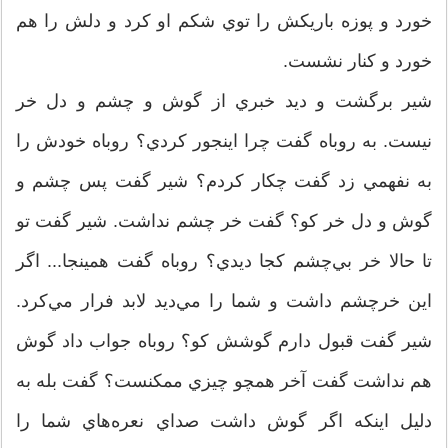
خورد و پوزه باريكش را توي شكم او كرد و دلش را هم
خورد و كنار نشست.
شير برگشت و ديد خبري از گوش و چشم و دل خر
نيست. به روباه گفت چرا اينجور كردي؟ روباه خودش را
به نفهمي زد گفت چكار كردم؟ شير گفت پس چشم و
گوش و دل خر كو؟ گفت خر چشم نداشت. شير گفت تو
تا حالا خر بي‌چشم كجا ديدي؟ روباه گفت همينجا... اگر
اين خرچشم داشت و شما را مي‌ديد لابد فرار مي‌كرد.
شير گفت قبول دارم گوشش كو؟ روباه جواب داد گوش
هم نداشت گفت آخر همچو چيزي ممكنست؟ گفت بله به
دليل اينكه اگر گوش داشت صداي نعره‌هاي شما را