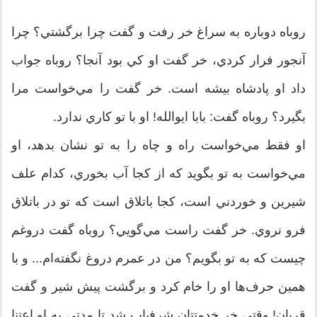
روباه دوباره به سراغ خر رفت و گفت چرا برگشتي؟ چرا
آنجور فرار كردي، خر گفت او كي بود آنجا؟ روباه جواب
داد او پادشاه بيشه است. خر گفت را مي‌خواست مرا
بگيرد؟ روباه گفت: بابا ايوالله! او با تو كاري ندارد.
او فقط مي‌خواست راه و چاه را به تو نشان بدهد، او
مي‌خواست به تو بگويد كه از كجا آب بخوري، كدام علف
شيرين و خوردني است، كجا باتلاق است كه تو در باتلاق
فرو نروي. خر گفت راست مي‌گويي؟ روباه گفت دروغم
چيست كه به تو بگويم؟ من در عمرم دروغ نگفته‌ام... و با
همين حرف‌‌ها او را خام كرد و برگشت پيش شير و گفت
قربان! وقتي خر خدمتتان شرفياب شد تا مدتي به او اعتنا