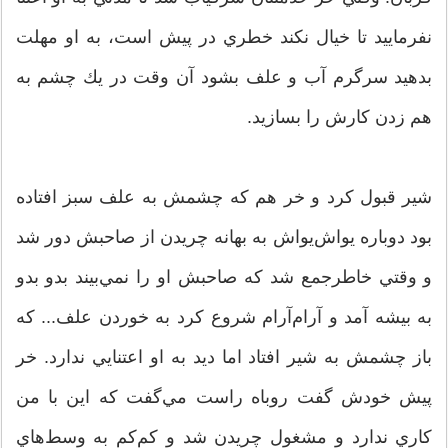
نفرماييد تا خيال نكند خطري در پيش است، به او مهلت
بدهيد سرگرم آب و علف بشود آن وقت در يك چشم به
هم زدن كارش را بسازيد.
شير قبول كرد و خر هم كه چشمش به علف سبز افتاده
بود دوباره يواش‌يواش به بهانه چريدن از صاحبش دور شد
و وقتي خاطرجمع شد كه صاحبش او را نمي‌بيند بدو بدو
به بيشه آمد و آرام‌آرام شروع كرد به خوردن علف... كه
باز چشمش به شير افتاد اما ديد به او اعتنايي ندارد. خر
پيش خودش گفت روباه راست مي‌گفت كه اين با من
كاري ندارد و مشغول چريدن شد و كم‌كم به وسط‌هاي