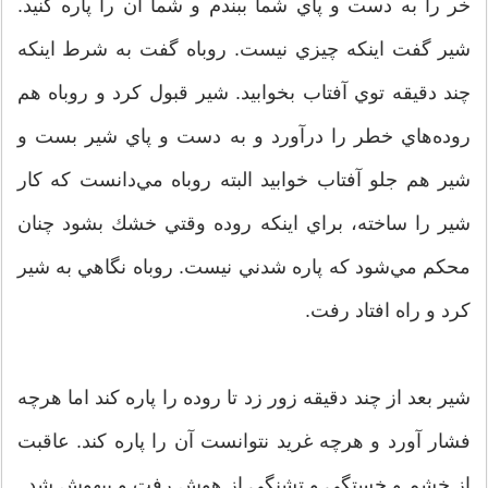
خر را به دست و پاي شما ببندم و شما آن را پاره كنيد.
شير گفت اينكه چيزي نيست. روباه گفت به شرط اينكه
چند دقيقه توي آفتاب بخوابيد. شير قبول كرد و روباه هم
روده‌هاي خطر را درآورد و به دست و پاي شير بست و
شير هم جلو آفتاب خوابيد البته روباه مي‌دانست كه كار
شير را ساخته، براي اينكه روده وقتي خشك بشود چنان
محكم مي‌شود كه پاره‌ شدني نيست. روباه نگاهي به شير
كرد و راه افتاد رفت.
شير بعد از چند دقيقه زور زد تا روده را پاره كند اما هرچه
فشار آورد و هرچه غريد نتوانست آن را پاره كند. عاقبت
از خشم و خستگي و تشنگي از هوش رفت و بيهوش شد.