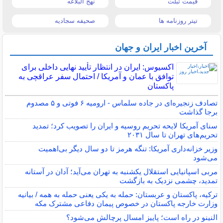
قیمت تبلت
نهج البلاغه
تیتر روزنامه ها
صحیفه سجادیه
آخرین اخبار ایران و جهان
اکسیوس: ایران در انتظار تأیید نهایی داخلی برای
توافق با عمان و آمریکا / احتمال سفر عراقچی به
پاکستان
تصادف زنجیره‌ای در جاده سلماس - ارومیه ۶ فوتی و ۵ مصدوم
برجا گذاشت
سنای آمریکا لایحه تحریم روسیه و ایران را تصویب کرد؛ تمدید
تحریم‌های تهران تا سال ۲۰۳۱
وزیر خزانه‌داری آمریکا: تنگه هرمز تا دو سال دیگر بی‌اهمیت
می‌شود
مربی اسپانیایی استقلال یکشنبه به تهران می‌آید؛ آدان در آستانه
تمدید، چشمی نزدیک به بازگشت
ترکیه، پاکستان و عربستان: حمله به یکی یعنی حمله به همه / بیانیه
وزارت خارجه پاکستان در خصوص پیمان دفاعی مشترک مکه
النینو در راه است؛ پاییز امسال پرچالش می‌شود؟