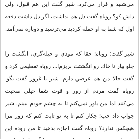
مي‌شنيد و فرار مي‌كرد. شير گفت اين هم قبول، ولي
دلش كو؟ روباه گفت دل هم نداشت، اگر دل داشت دفعه
اول كه شما به او حمله كرديد مي‌ترسيد و دوباره نمي‌آمد.
شير گفت: روباه! حقا كه موذي و حيله‌گري، انگشت را
جلو بيار تا خاك رو انگشتت بريزم!... روباه تعظيمي كرد و
گفت حالا من هم عرضي دارم. شير با غرور گفت بگو.
روباه گفت مردم از زور و قوت شما خيلي صحبت
مي‌كنند اما من باور نمي‌كنم تا به چشم خودم نبينم. شير
جواب داد خب! چكار كنم تا به تو ثابت كنم كه زور مرا
هيچكس ندارد؟ روباه گفت اجازه بدهيد تا من روده اين