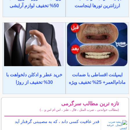
ارزانترین تورها اینجاست
50% تخفیف لوازم آرایشی
ایمپلنت اقساطی با ضمانت
خرید عطر و ادکلن دلخواهت با
مادام‌العمر+ 25% تخفیف ویژه
30% تخفیف از روژا
تازه ترین مطالب سرگرمی
(مطالب خواندنی ، ضرب المثل ، فال ، طنز ، اس ام اس و ...)
سایر مطالب سرگرمی
قدر عافیت کسی داند ، که به مصیبتی گرفتار آید