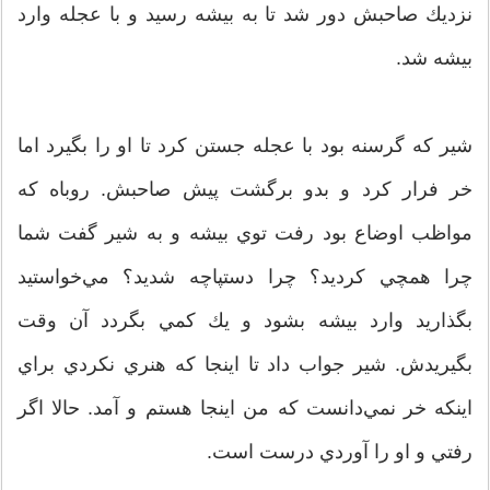
نزديك صاحبش دور شد تا به بيشه رسيد و با عجله وارد
بيشه شد.
شير كه گرسنه بود با عجله جستن كرد تا او را بگيرد اما
خر فرار كرد و بدو برگشت پيش صاحبش. روباه كه
مواظب اوضاع بود رفت توي بيشه و به شير گفت شما
چرا همچي كرديد؟ چرا دستپاچه شديد؟ مي‌خواستيد
بگذاريد وارد بيشه بشود و يك كمي بگردد آن وقت
بگيريدش. شير جواب داد تا اينجا كه هنري نكردي براي
اينكه خر نمي‌دانست كه من اينجا هستم و آمد. حالا اگر
رفتي و او را آوردي درست است.