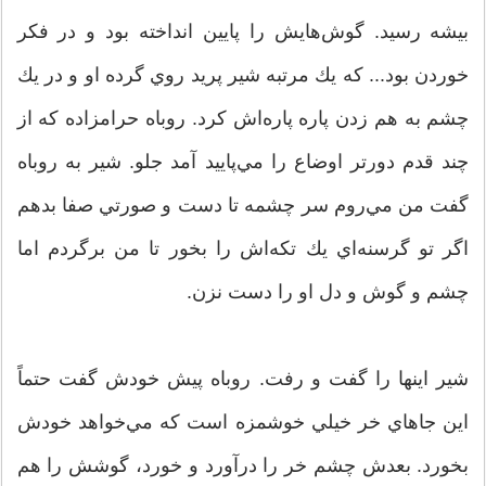
بيشه رسيد. گوش‌هايش را پايين انداخته بود و در فكر
خوردن بود... كه يك مرتبه شير پريد روي گرده او و در يك
چشم به هم زدن پاره پاره‌اش كرد. روباه حرامزاده كه از
چند قدم دورتر اوضاع را مي‌پاييد آمد جلو. شير به روباه
گفت من مي‌روم سر چشمه تا دست و صورتي صفا بدهم
اگر تو گرسنه‌اي يك تكه‌اش را بخور تا من برگردم اما
چشم و گوش و دل او را دست نزن.
شير اينها را گفت و رفت. روباه پيش خودش گفت حتماً
اين جاهاي خر خيلي خوشمزه است كه مي‌خواهد خودش
بخورد. بعدش چشم خر را درآورد و خورد، گوشش را هم