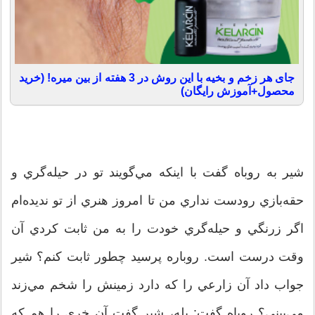
جای هر زخم و بخیه با این روش در 3 هفته از بین میره! (خرید
محصول+آموزش رایگان)
شير به روباه گفت با اينكه مي‌گويند تو در حيله‌گري و
حقه‌بازي رودست نداري من تا امروز هنري از تو نديده‌ام
اگر زرنگي و حيله‌گري خودت را به من ثابت كردي آن
وقت درست است. روباره پرسيد چطور ثابت كنم؟ شير
جواب داد آن زارعي را كه دارد زمينش را شخم مي‌زند
مي‌بيني؟ روباه گفت: بله، شير گفت آن خري را هم كه