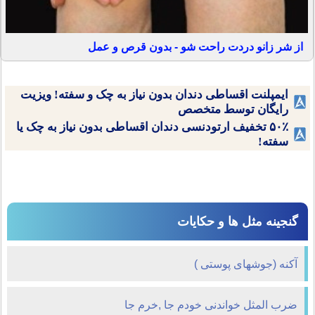
از شر زانو دردت راحت شو - بدون قرص و عمل
ایمپلنت اقساطی دندان بدون نیاز به چک و سفته! ویزیت
رایگان توسط متخصص
۵۰٪ تخفیف ارتودنسی دندان اقساطی بدون نیاز به چک یا
سفته!
گنجینه مثل ها و حکایات
آکنه (جوشهای پوستی )
ضرب المثل خواندنی خودم جا ,خرم جا