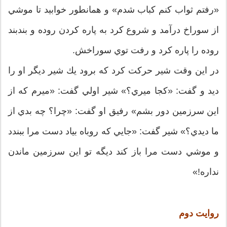
«رفتم ثواب كنم كباب شدم» و همانطور خوابيد تا موشي
از سوراخ درآمد و شروع كرد به پاره كردن روده و بندبند
روده را پاره كرد و رفت توي سوراخش.
در اين وقت شير حركت كرد كه برود يك شير ديگر او را
ديد و گفت: «كجا ميري؟» شير اولي گفت: «ميرم كه از
اين سرزمين دور بشم» رفيق او گفت: «چرا؟ چه بدي از
ما ديدي؟» شير گفت: «جايي كه روباه بياد دست مرا ببندد
و موشي دست مرا باز كند ديگه تو اين سرزمين ماندن
نداره!»
روايت دوم