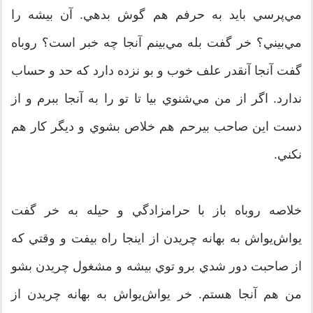
مي‌پرسي بايد به حرفم هم گوش بدهي. آن بيشه را
مي‌بيني؟ خر گفت بله مي‌بينم آنجا چه خبر است؟ روباه
گفت آنجا آنقدر علف خوب و بو نزده دارد كه حد و حساب
ندارد. اگر از من مي‌شنوي بيا تا تو را به آنجا ببرم و از
دست اين صاحب بيرحم هم خلاص بشوي و ديگر كار هم
نكني.
خلاصه روباه باز با حرامزادگي و حيله به خر گفت
يواش‌يواش به بهانه چريدن از اينجا راه بيفت و وقتي كه
از صاحبت دور شدي برو توي بيشه و مشغول چريدن بشو
من هم آنجا هستم. خر يواش‌يواش به بهانه چريدن از