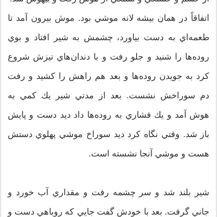
اتفاقاً در همان بيشه لانه موشي بود. موش بيرون آمد تا
طعمه‌اي به دست بياورد، چشمش به شير افتاد و بوي
روده‌‌ها را شنيد و جلو رفت و با دندان‌هاي تيزش شروع
كرد به جويدن روده‌‌ها و بعد هم راهش را كشيد و رفت
دم سوراخش نشست. بعد از مدتي شير يك كمي به
هوش آمد و يك فشاري به روده‌‌ها داد ديد دست و پايش
باز شد. وقتي نگاه كرد ديد سوراخ موشي پهلوي دستش
هست و موشي آنجا نشسته است.
شير بلند شد و سر چشمه رفت و مقداري آب خورد و
جاني گرفت. بعد با خودش گفت جايي كه روباهي دست و