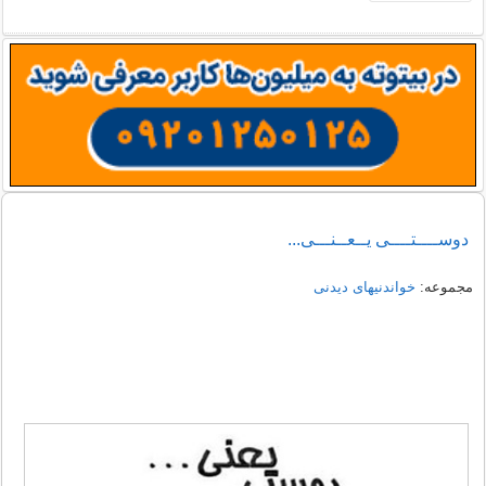
دوســــتــــی یــعــنـــی...
مجموعه:
خواندنیهای دیدنی