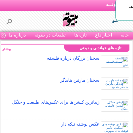
بـیتوتــه
یف
منو
خانه
اخبار داغ
تازه ها
تبلیغات در بیتوته
درباره ما
ت
تازه های خواندنی و دیدنی
بیشتر »
سخنان بزرگان درباره فلسفه
سخنان مارتین هایدگر
زیباترین کپشن‌ها برای عکس‌های طبیعت و جنگل
عکس نوشته تیکه دار