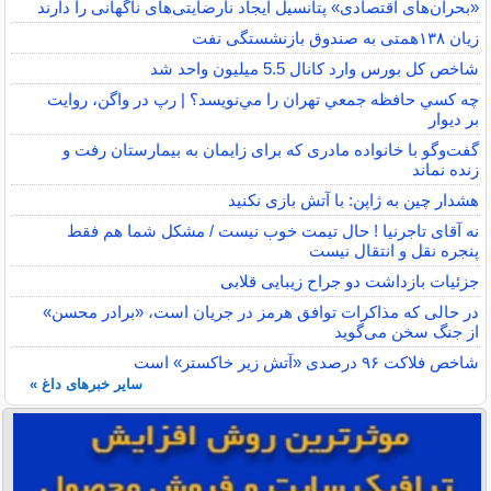
«بحران‌های اقتصادی» پتانسیل ایجاد نارضایتی‌های ناگهانی را دارند
زیان ۱۳۸همتی به صندوق بازنشستگی نفت
شاخص کل بورس وارد کانال 5.5 میلیون واحد شد
چه كسي حافظه جمعي تهران را مي‌نويسد؟ | رپ در واگن، روايت
بر ديوار
گفت‌وگو با خانواده مادری که برای زایمان به بیمارستان رفت و
زنده نماند
هشدار چین به ژاپن: با آتش بازی نکنید
نه آقای تاجرنیا ! حال تیمت خوب نیست / مشکل شما هم فقط
پنجره نقل و انتقال نیست
جزئیات بازداشت دو جراح زیبایی قلابی
در حالی که مذاکرات توافق هرمز در جریان است، «برادر محسن»
از جنگ سخن می‌گوید
شاخص فلاکت ۹۶ درصدی «آتش زیر خاکستر» است
سایر خبرهای داغ »