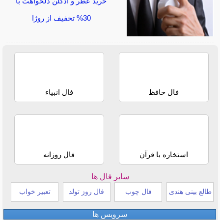
خرید عطر و ادکلن دلخواهت با
30% تخفیف از روژا
فال حافظ
فال انبیاء
استخاره با قرآن
فال روزانه
سایر فال ها
طالع بینی هندی
فال چوب
فال روز تولد
تعبیر خواب
سرویس ها