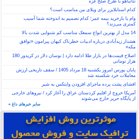
نتانیاهو با طرح صلح غزه
کدام استابلایزر برای ویلای من مناسب است؟
وام یا بازخرید بیمه عمر؛ کدام تصمیم به اندوخته شما آسیب
کمتری می‌زند؟
14 مدل از بهترین انواع سمعک مناسب کم شنوایی شدت بالا
هشدار زیدآبادی درباره ادبیات خطرناک کیهان پیرامون «توافق
مکه»
اصلاح قیمت‌ها در بازار طلا ادامه دارد | نوسان دلار در کریدور 180
هزار تومانی
پایان بورس امروز یکشنبه 18 مرداد 1405 / سقف تاریخی ارزش
معاملات خرد شکسته شد
افشای پشت پرده ماجرای افزودن وایتکس به شیر
آمریکا خروج از اقلیم کردستان عراق را آغاز کرد / نیروهای خارجی
از پایگاه حریر خارج می‌شوند
سایر خبرهای داغ »