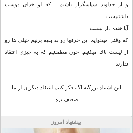
و از خداوند سپاسگزار باشيم . كه او خداي دوست
داشتنيست
آيا خنده دار نيست
كه وقتي ميخوايم اين حرفها رو به بقيه بزنيم خيلي ها رو
از ليست پاك ميكنيم. چون مطمئنيم كه به چيزي اعتقاد
ندارند
اين اشتباه بزرگيه اگه فكر كنيم اعتقاد ديگران از ما
ضعيف تره
پیشنهاد امروز