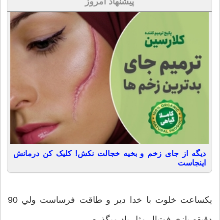
پیشنهاد امروز
دیگه از جای زخم و بخیه خجالت نکش! کلیک کن درمانش
اینجاست
يكساعت خلوت با خدا دير و طاقت فرساست ولي 90
دقيقه بازي فوتبال مثل باد ميگذره