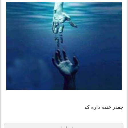
چقدر خنده داره كه