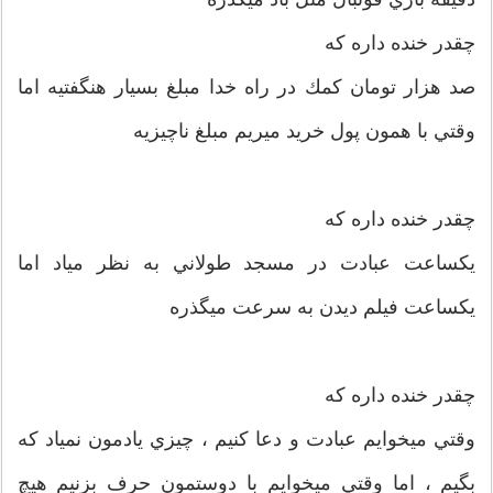
چقدر خنده داره كه
صد هزار تومان كمك در راه خدا مبلغ بسيار هنگفتيه اما
وقتي با همون پول خريد ميريم مبلغ ناچيزيه
چقدر خنده داره كه
يكساعت عبادت در مسجد طولاني به نظر مياد اما
يكساعت فيلم ديدن به سرعت ميگذره
چقدر خنده داره كه
وقتي ميخوايم عبادت و دعا كنيم ، چيزي يادمون نمياد كه
بگيم ، اما وقتي ميخوايم با دوستمون حرف بزنيم هيچ