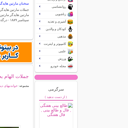
سخنان مارتین هایدگر
روانشناسی
جملات مارتین هایدگر
زناشویی
سپتامبر ۱۸۸۹ - درگذشته ۲۶…
آشپزی و تغذیه
کودکان و والدین
مذهبی
کامپیوتر و اینترنت
علمی
ورزش
مجله خودرو
جملات الهام ب
خواندنیهای دی
مجموعه:
سرگرمی
( از دست ندهید )