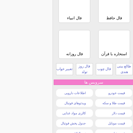
فال حافظ
فال انبیاء
استخاره با قرآن
فال روزانه
طالع بینی
فال روز
فال چوب
تعبیر خواب
هندی
تولد
سرویس ها
قیمت خودرو
اطلاعات دارویی
قیمت طلا و سکه
ویدئوهای فوتبال
قیمت دلار
کالری مواد غذایی
قیمت موبایل
جدول پخش فوتبال