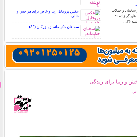
 سخنان و جملات
عکس پروفایل زیبا و خاص برای هر حس و
مارتین هایدگر مارتین هایدِگِر زاده ۲۶
حالی
سخـنان حکیـمانه از بـزرگان (32)
خش و زیبا برای زندگی
دنی