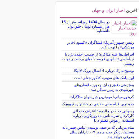
آخرین
اخبار ایران و جهان
در سال 1404 روزانه بیش از 15
هزار میلیارد تومان خلق پول
داشته‌ایم!
رئیس جمهور آمریکا افشاگران «کمبود ذخایر
موشکی» را تهدید کرد
افراطی‌ها علیه مذاکره؛ از ضدیت احمدی‌نژاد با
دیپلماسی تا نابودی فرصت احیای برجام در دولت
رییسی
توضیح مارکا درباره 4 انتقال بزرگ لالیگا
این پیامک های سهمیه کنکور جعلی است
پیش‌بینی دقیق زمان برخورد طوفان‌های
خورشیدی به زمین ممکن شد
کریدور میانی؛ مهم‌ترین خبر پنهان مذاکرات
جدیدترین فیلم مانی حقیقی در جشنواره نیویورک
رسوایی جدید در هالیوود؛ اعتراف جنجالی
کارگردان سرشناس به دروغ‌گویی درباره
استفاده از هوش مصنوعی!
تمام مردانی که در صف پوشیدن لباس جیمز باند
هستند/ بازیگر جدید مأمور ۰۰۷ تا پایان سال
معرفی خواهد شد