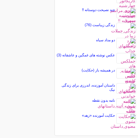
چند نصیحت دوستانه !!
زندگی زیباست (76)
دو مداد سیاه
عکس نوشته های غمگین و عاشقانه (3)
در همیشه باز (حکایت)
داستان آموزنده، اندرزی برای زندگی
نیک
نامه بدون نقطه
حکایت آمورنده «زهد»