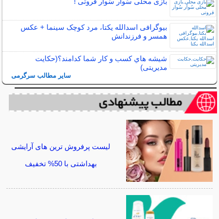
بازی محلی سُوآر سُوار قروتی !
بیوگرافی اسدالله یکتا، مرد کوچک سینما + عکس
همسر و فرزندانش
شيشه هاي كسب و كار شما كدامند؟(حکایت
مدیریتی)
سایر مطالب سرگرمی
لیست پرفروش ترین های آرایشی
بهداشتی با 50% تخفیف