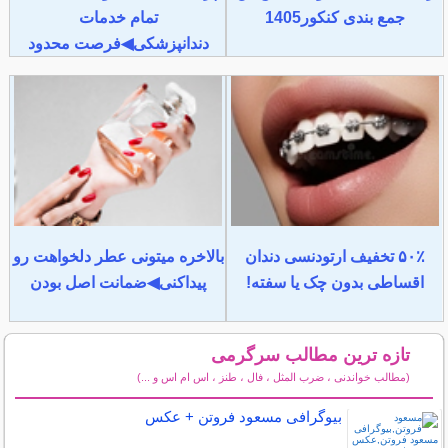
جمع بندی کنکور1405
تمام خدمات
دندانپزشکی◀فرصت محدود
۵۰٪ تخفیف ارتودنسی دندان
بالاخره میتونی عطر دلخواهت رو
اقساطی بدون چک یا سفته!
پیداکنی◀ضمانت اصل بودن
تازه ترین مطالب سرگرمی
(مطالب خواندنی ، ضرب المثل ، فال ، طنز ، اس ام اس و ...)
سایر مطالب سرگرمی
بیوگرافی مسعود فروتن + عکس