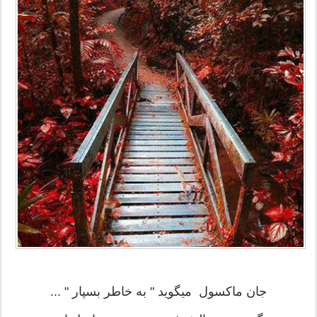
جان ماکسول ميگويد " به خاطر بسپار " ...