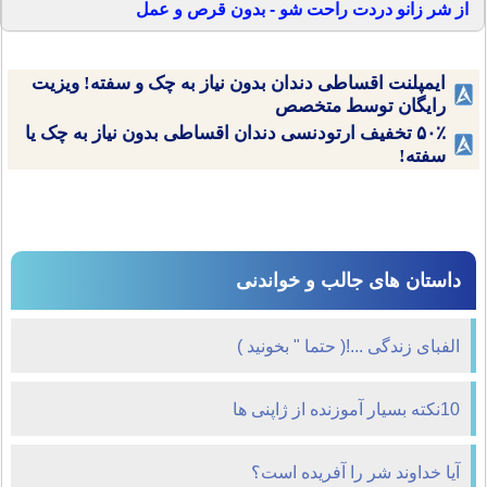
از شر زانو دردت راحت شو - بدون قرص و عمل
ایمپلنت اقساطی دندان بدون نیاز به چک و سفته! ویزیت
رایگان توسط متخصص
۵۰٪ تخفیف ارتودنسی دندان اقساطی بدون نیاز به چک یا
سفته!
داستان های جالب و خواندنی
الفبای زندگی ...!( حتما " بخونيد )
10نکته بسیار آموزنده از ژاپنی ها
آیا خداوند شر را آفریده است؟