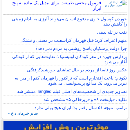
فرمول مخفی طبیعت برای تبدیل یک ماده به پنج
ابزار
خوردن کپسول حاوی مدفوع انسان می‌تواند آلرژی به بادام زمینی
را کاهش دهد
نفت در تله بدهی
متهم اعتراف کرد: قتل قهرمان کراسفیت در مستی و نشئگی
چرا دولت پزشکیان پاسخ روشنی به مردم نمی‌دهد؟
پردازش چهره در مغز کودکان اوتیستیک؛ تفاوت‌هایی که از کودکی
آغاز می‌شود
عکس روز ناسا از مردم در حال تماشای خورشیدگرفتگی
نکونام: باعث افتخارم است که تراکتور را قهرمان کنم | رامین به
تبریز می‌رود، یک مدافع پرسپولیسی می‌شود
تصاویر جدیدی از شخصیت‌های اصلی فیلم Tangled منتشر شد
تکلیف «پایتخت ۸» و «زیرخاکی ۵» مشخص شد
ترامپ: نتیجه ۵۱ سال رفتار بد؛ ایران هیچ پولی ندارد!
سایر خبرهای داغ »