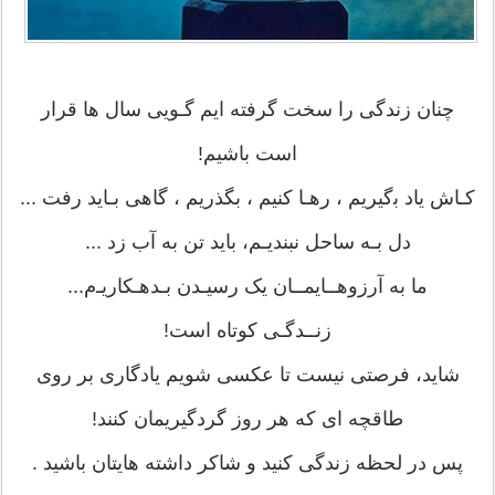
ﭼﻨﺎﻥ ﺯﻧﺪﮔﯽ ﺭﺍ ﺳﺨﺖ ﮔﺮﻓﺘﻪ ﺍﯾﻢ ﮔـﻮﯾﯽ ﺳﺎﻝ ﻫﺎ ﻗﺮﺍﺭ
ﺍﺳﺖ ﺑﺎﺷﯿﻢ!
ﮐـﺎﺵ ﯾﺎﺩ ﺑگیریم ، ﺭهـﺎ ﮐﻨﯿﻢ ، ﺑﮕﺬﺭﯾﻢ ، ﮔﺎﻫﯽ ﺑـﺎﯾﺪ ﺭﻓﺖ ...
ﺩﻝ ﺑـﻪ ﺳﺎﺣﻞ ﻧﺒﻨﺪﯾـﻢ، ﺑﺎﯾﺪ ﺗﻦ ﺑﻪ ﺁﺏ ﺯﺩ ...
ﻣﺎ ﺑﻪ ﺁﺭﺯﻭﻫــﺎﯾﻤــﺎﻥ ﯾﮏ ﺭﺳﯿـﺪﻥ ﺑـﺪﻫـﮑﺎﺭﯾـﻡ...
ﺯﻧــﺪﮔـﯽ ﮐﻮﺗﺎﻩ ﺍﺳﺖ!
ﺷﺎﯾﺪ، فرصتی نیست تا ﻋﮑﺴﯽ ﺷﻮیم ﯾﺎﺩﮔﺎﺭﯼ ﺑﺮ ﺭﻭﯼ
ﻃﺎﻗﭽﻪ ﺍﯼ ﮐﻪ ﻫﺮ ﺭﻭﺯ ﮔﺮﺩﮔﯿﺮیماﻥ ﮐﻨﻨﺪ!
پس در لحظه زندگی کنید و شاکر داشته هایتان باشید .