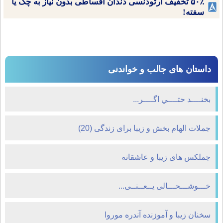
۵۰٪ تخفیف ارتودنسی دندان اقساطی بدون نیاز به چک یا
سفته!
داستان های جالب و خواندنی
بخنــــد حتــــي اگــــر...
جملات الهام بخش و زیبا برای زندگی (20)
جملکس های زیبا و عاشقانه
خـــوشـــحـــالی یــعــنــی...
سخنان زیبا و آموزنده آندره موروا