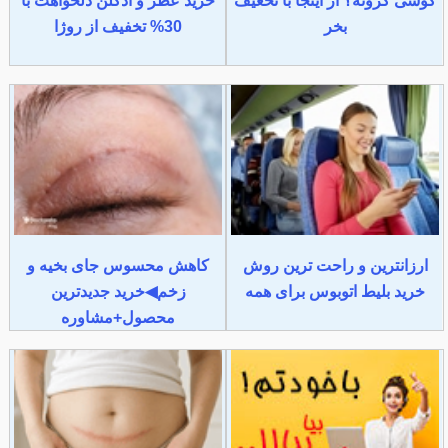
گوشی گرونه؟ از اینجا با تخغیف
خرید عطر و ادکلن دلخواهت با
بخر
30% تخفیف از روژا
ارزانترین و راحت ترین روش
کاهش محسوس جای بخیه و
خرید بلیط اتوبوس برای همه
زخم◀خرید جدیدترین
محصول+مشاوره