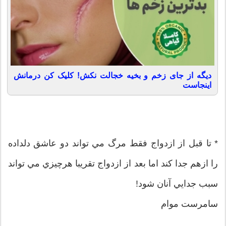
دیگه از جای زخم و بخیه خجالت نکش! کلیک کن درمانش
اینجاست
* تا قبل از ازدواج فقط مرگ مي تواند دو عاشق دلداده
را ازهم جدا کند اما بعد از ازدواج تقريبا هرچيزي مي تواند
سبب جدايي آنان شود!
سامرست موام