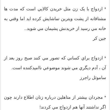
* ازدواج با يک زن مثل خريدن کالايي است که مدت ها
مشتاقانه از پشت ويترين تماشايش کرده ايد اما وقتي به
خانه مي رسيد از خريدنش پشيمان مي شويد..
جين کر
* ازدواج براي کساني که تصور مي کنند صبح روز بعد از
آن ، آدم ديگري مي شوند موضوعي نااميدکننده است.
ساموئل راجرز
* مجردان بيشتر از متاهلين درباره زنان اطلاع دارند چون
اگر نداشتند آنها هم ازدواج مي کردند!