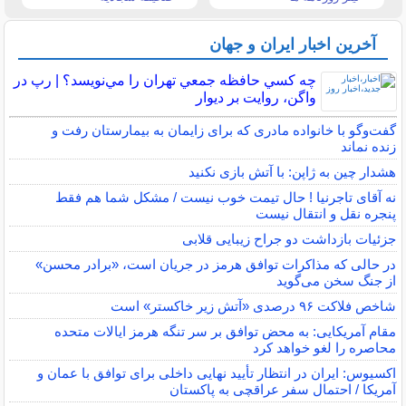
آخرین اخبار ایران و جهان
چه كسي حافظه جمعي تهران را مي‌نويسد؟ | رپ در
واگن، روايت بر ديوار
گفت‌وگو با خانواده مادری که برای زایمان به بیمارستان رفت و
زنده نماند
هشدار چین به ژاپن: با آتش بازی نکنید
نه آقای تاجرنیا ! حال تیمت خوب نیست / مشکل شما هم فقط
پنجره نقل و انتقال نیست
جزئیات بازداشت دو جراح زیبایی قلابی
در حالی که مذاکرات توافق هرمز در جریان است، «برادر محسن»
از جنگ سخن می‌گوید
شاخص فلاکت ۹۶ درصدی «آتش زیر خاکستر» است
مقام آمریکایی: به محض توافق بر سر تنگه هرمز ایالات متحده
محاصره را لغو خواهد کرد
اکسیوس: ایران در انتظار تأیید نهایی داخلی برای توافق با عمان و
آمریکا / احتمال سفر عراقچی به پاکستان